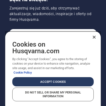
Zarejestruj się już dziś, aby otrzymywać
aktualizacje, wiadomości, inspiracje i oferty od
firmy Husqvarna.
KONSUMENT
Cookies on
Husqvarna.com
PROFESJONALISTA
By clicking “Accept Cookies”, you agree to the storing of
cookies on your device to enhance site navigation, analyze
site usage, and assist in our marketing efforts.
Cookie Policy
ACCEPT COOKIES
DO NOT SELL OR SHARE MY PERSONAL
INFORMATION
© Husqvarna AB (publ). Wszelkie prawa zastrzeżone.