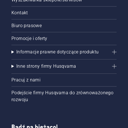
pilarkę i
upewnij
się, że
Kontakt
hamulec
łańcucha
Biuro prasowe
jest
wyłączony.
Promocje i oferty
Zwiększ
obroty
Informacje prawne dotyczące produktu
silnika
pilarki
kilka
Inne strony firmy Husqvarna
centymetrów
od pnia
Pracuj z nami
drzewa.
Ślady
oleju na
Podejście firmy Husqvarna do zrównoważonego
pniu
rozwoju
drzewa
oznaczają,
że układ
smarowania
Bądź na bieżąco!
działa.