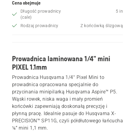
Cena obejmuje
Długość prowadnicy
5 in
(cale)
Rodzaj prowadnicy
Z końcówką ślizgową
Prowadnica laminowana 1/4” mini
PIXEL 1.1mm
Prowadnica Husqvarna 1/4'' Pixel Mini to
prowadnica opracowana specjalnie do
przycinania minipilarką Husqvarna Aspire™ P5.
Wąski rowek, niska waga i mały promień
końcówki zapewniają doskonałą precyzję i
płynną pracę. Idealnie pasuje do Husqvarna X-
PRECISION™ SP11G, czyli półdłutowego łańcucha
¼” mini 1,1 mm.