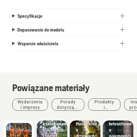
Specyfikacje
Dopasowanie do modelu
Wsparcie właściciela
Architektura
krajobrazu
Powiązane materiały
Narzędzia
do
kształtowania
Produkty i
Wydarzenia
Porady
Produkty
Ins
krajobrazu,
Historie i
innowacje
i imprezy
dotyczące
i
prz
komercyjny
Nowe
inspiracje
zakupu
innowacje
sprzęt do
Rozmowy
pilarki
kształtowania
Husqvarna
łańcuchowe
krajobrazu
o
o
i sprzęt
drzewach:
pojemności