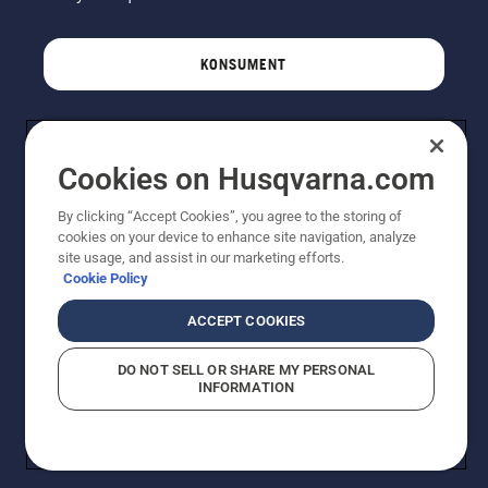
KONSUMENT
PROFESJONALISTA
Cookies on Husqvarna.com
By clicking “Accept Cookies”, you agree to the storing of
cookies on your device to enhance site navigation, analyze
site usage, and assist in our marketing efforts.
Cookie Policy
ACCEPT COOKIES
DO NOT SELL OR SHARE MY PERSONAL
© Husqvarna AB (publ). Wszelkie prawa zastrzeżone.
INFORMATION
Pokazane ceny są sugerowanymi cenami detalicznymi.
Polityka w zakresie plików cookie
Warunki użytkowania
Informacja o polityce prywatności
Imprint
Strategia podatkowa
Zgłaszanie podejrzeń naruszenia przepisów