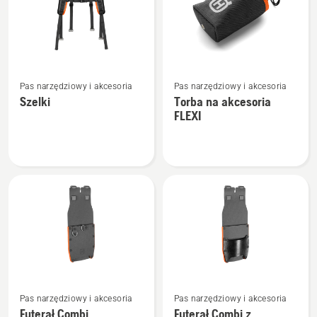
uniwersalny
Zobacz
Zobacz
Pas narzędziowy i akcesoria
Pas narzędziowy i akcesoria
więcej
więcej
Szelki
Torba na akcesoria
szczegółów
szczegółów
FLEXI
o
o
Szelki
Torba
na
akcesoria
FLEXI
Zobacz
Zobacz
Pas narzędziowy i akcesoria
Pas narzędziowy i akcesoria
więcej
więcej
Futerał Combi
Futerał Combi z