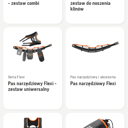
- zestaw combi
zestaw do noszenia
o
o
klinów
Pas
Pas
narzędziowy
narzędziowy
FLEXI
Flexi
-
-
zestaw
zestaw
combi
do
noszenia
klinów
Zobacz
Zobacz
Seria Flexi
Pas narzędziowy i akcesoria
więcej
więcej
Pas narzędziowy Flexi -
Pas narzędziowy Flexi
szczegółów
szczegółów
zestaw uniwersalny
o
o
Pas
Pas
narzędziowy
narzędziowy
Flexi
Flexi
-
zestaw