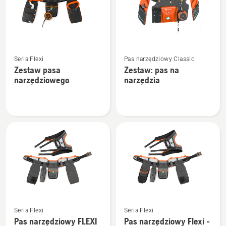
Zobacz
Zobacz
Seria Flexi
Pas narzędziowy Classic
więcej
więcej
Zestaw pasa
Zestaw: pas na
szczegółów
szczegółów
narzędziowego
narzędzia
o
o
Zestaw
Zestaw:
pasa
pas
narzędziowego
na
narzędzia
Zobacz
Zobacz
Seria Flexi
Seria Flexi
więcej
więcej
Pas narzędziowy FLEXI
Pas narzędziowy Flexi -
szczegółów
szczegółów