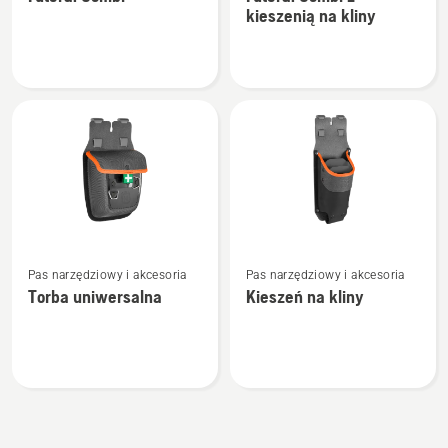
szczegółów
szczegółów
kieszenią na kliny
o
o
Futerał
Futerał
Combi
Combi
z
kieszenią
na
kliny
Zobacz
Zobacz
Pas narzędziowy i akcesoria
Pas narzędziowy i akcesoria
więcej
więcej
Torba uniwersalna
Kieszeń na kliny
szczegółów
szczegółów
o
o
Torba
Kieszeń
uniwersalna
na
kliny