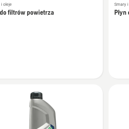
i oleje
Smary i 
więcej
 do filtrów powietrza
Płyn 
ółów
szczegó
o
Płyn
do
czyszcz
rza
Active
Clean