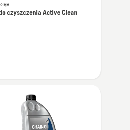
oleje
do czyszczenia Active Clean
łów
enia