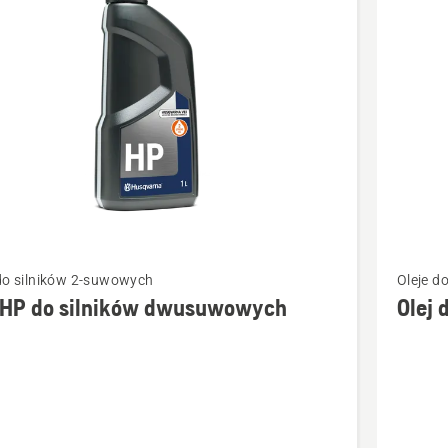
kty
Zobacz
 do silników 2-suwowych
Oleje d
więcej
j HP do silników dwusuwowych
Olej
ółów
szczegó
o
Olej
do
silników