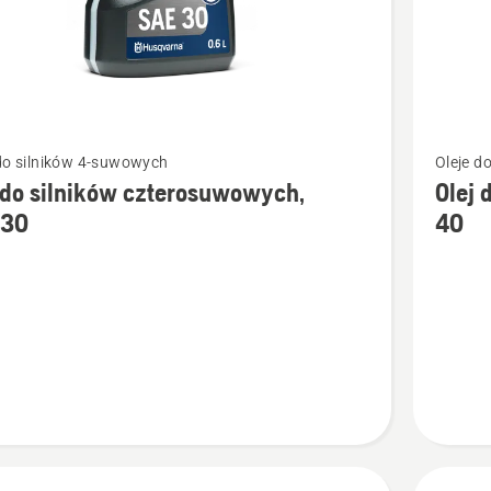
Zobacz
 do silników 4-suwowych
Oleje d
więcej
 do silników czterosuwowych,
Olej 
ółów
szczegó
 30
40
o
Olej
do
w
silników
suwowych,
czteros
10W-
40