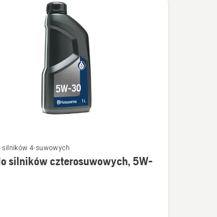
o silników 4-suwowych
do silników czterosuwowych, 5W-
łów