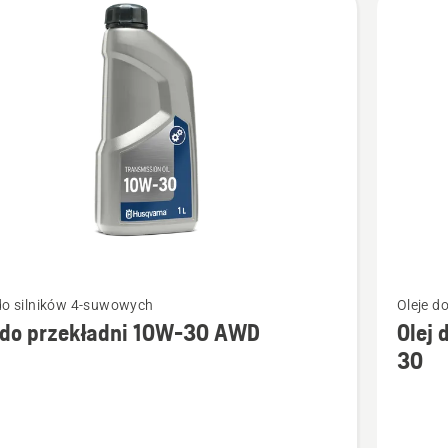
Zobacz
 do silników 4-suwowych
Oleje d
więcej
j do przekładni 10W-30 AWD
Olej 
ółów
szczegó
30
o
Olej
do