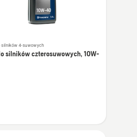
o silników 4-suwowych
do silników czterosuwowych, 10W-
łów
uwowych,