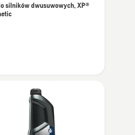
 do silników dwusuwowych, XP®
łów
etic
owych,
c