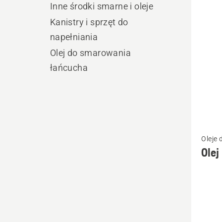
produ
Inne środki smarne i oleje
Kanistry i sprzęt do
napełniania
Olej do smarowania
łańcucha
Zobacz
Oleje
więcej
Ole
szczeg
o
Olej
HP
do