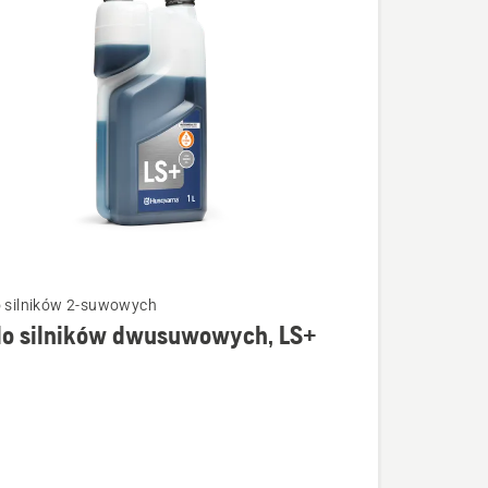
o silników 2-suwowych
 do silników dwusuwowych, LS+
łów