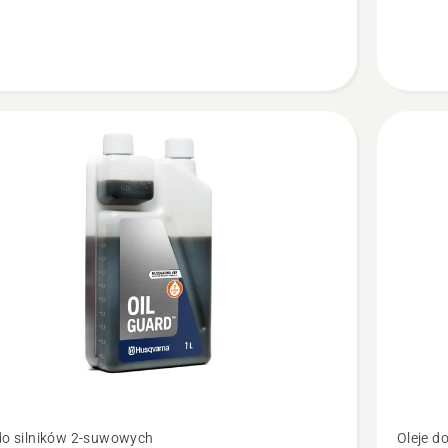
w
dwusuw
wowych
LS+
Zobacz
 do silników 2-suwowych
Oleje d
więcej