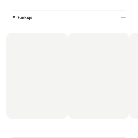
pilarkami akumulatorowymi, jak i małymi piłami
spalinowymi. Idealnie pasuje do prowadnicy
Husqvarna X-PRECISION™ ¼” mini .
Funkcje