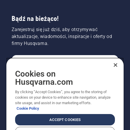
działa.
Bądź na bieżąco!
Zarejestruj się już dziś, aby otrzymywać
aktualizacje, wiadomości, inspiracje i oferty od
firmy Husqvarna.
KONSUMENT
Cookies on
Husqvarna.com
PROFESJONALISTA
By clicking “Accept Cookies”, you agree to the storing of
cookies on your device to enhance site navigation, analyze
site usage, and assist in our marketing efforts.
Cookie Policy
ACCEPT COOKIES