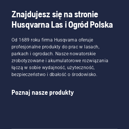
się na
z
drewna.
czekających
instrukcjami
Jego
Znajdujesz się na stronie
na Ciebie
zawartymi
właściwa
zadaniach.
w tym
Husqvarna Las i Ogród Polska
eksploatacja
krótkim
pozwoli
filmie,
na
aby
osiągnięcie
Od 1689 roku firma Husqvarna oferuje
dowiedzieć
wysokiej
profesjonalne produkty do prac w lasach,
się, jak
jakości
parkach i ogrodach. Nasze nowatorskie
sprawdzić,
pracy
czy
zrobotyzowane i akumulatorowe rozwiązania
pilarki,
układ
łączą w sobie wydajność, użyteczność,
jak
smarowania
również
bezpieczeństwo i dbałość o środowisko.
łańcucha
wpływa
pilarki
bezpośrednio
łańcuchowej
Poznaj nasze produkty
na
działa
bezpieczeństwo
prawidłowo.
pracy.
Najpierw
sprawdź
poziom
oleju.
Uruchom