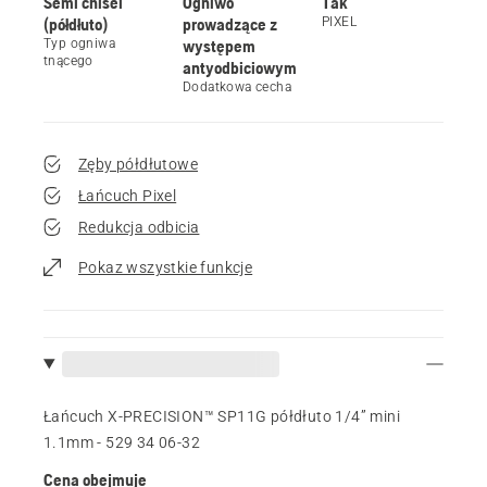
Semi chisel
Ogniwo
Tak
(półdłuto)
prowadzące z
PIXEL
Typ ogniwa
występem
tnącego
antyodbiciowym
Dodatkowa cecha
Zęby półdłutowe
Łańcuch Pixel
Redukcja odbicia
Pokaz wszystkie funkcje
Łańcuch X-PRECISION™ SP11G półdłuto 1/4” mini
1.1mm - 529 34 06‑32
Cena obejmuje