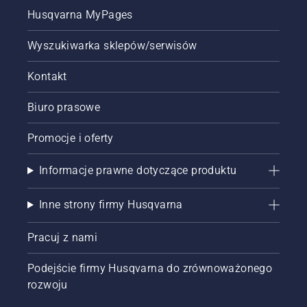
pilarkę i
Husqvarna MyPages
upewnij
się, że
Wyszukiwarka sklepów/serwisów
hamulec
łańcucha
Kontakt
jest
wyłączony.
Biuro prasowe
Zwiększ
obroty
silnika
Promocje i oferty
pilarki
kilka
Informacje prawne dotyczące produktu
centymetrów
od pnia
Inne strony firmy Husqvarna
drzewa.
Ślady
oleju na
Pracuj z nami
pniu
drzewa
Podejście firmy Husqvarna do zrównoważonego
oznaczają,
rozwoju
że układ
smarowania