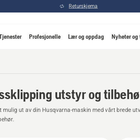
Returskjema
Tjenester
Profesjonelle
Lær og oppdag
Nyheter og 
ssklipping utstyr og tilbehø
 mulig ut av din Husqvarna-maskin med vårt brede ut
behør.