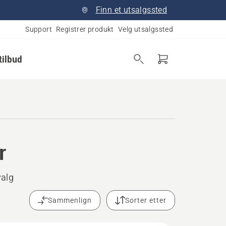
Finn et utsalgssted
Support
Registrer produkt
Velg utsalgssted
tilbud
r
valg
Sammenlign
Sorter etter