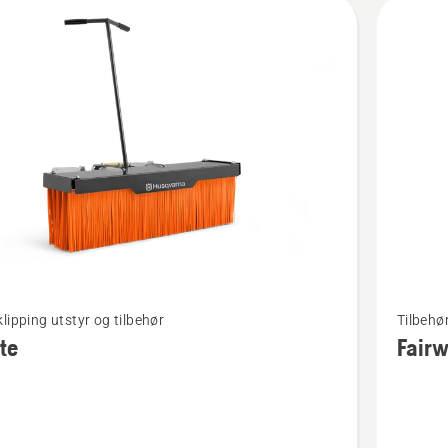
kter
Se
lipping utstyr og tilbehør
Tilbehør
flere
te
Fairw
detaljer
om
Fairway