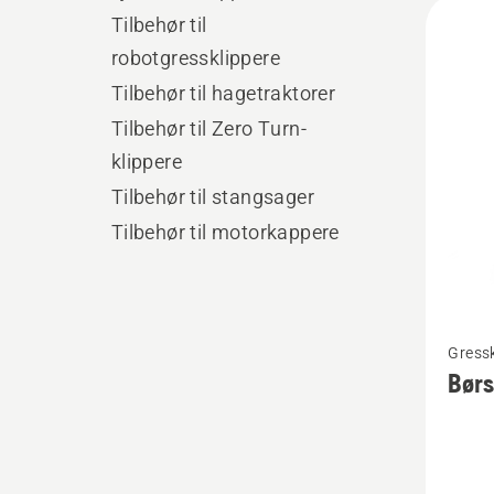
Alle
Tilbehør til
produ
robotgressklippere
Tilbehør til hagetraktorer
Tilbehør til Zero Turn-
klippere
Tilbehør til stangsager
Tilbehør til motorkappere
Se
Gressk
flere
Børs
detaljer
om
Børste