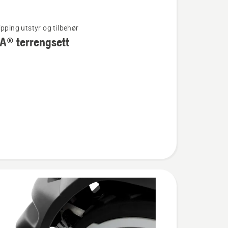
ipping utstyr og tilbehør
A® terrengsett
®
ett