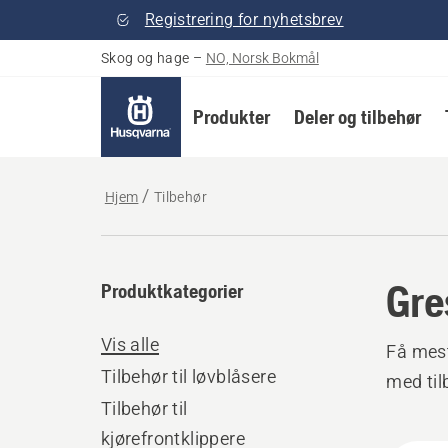
Registrering for nyhetsbrev
Skog og hage
–
NO, Norsk Bokmål
Produkter
Deler og tilbehør
Hjem
Tilbehør
Gre
Produktkategorier
Vis alle
Få mest
Tilbehør til løvblåsere
med til
Tilbehør til
kjørefrontklippere