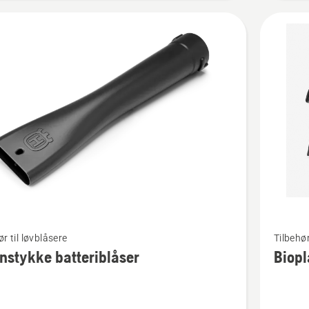
Se
ør til løvblåsere
Tilbehør
flere
stykke batteriblåser
Biopl
detaljer
om
ykke
Bioplate