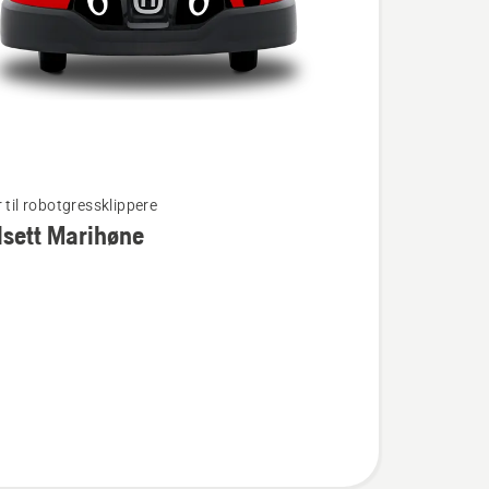
 til robotgressklippere
sett Marihøne
t
e