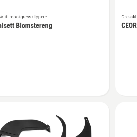
Se
ør til robotgressklippere
Gresskl
flere
lsett Blomstereng
CEOR
detaljer
om
tt
CEORA
ereng
terrengs