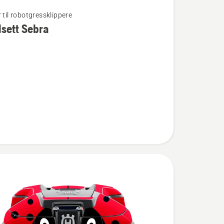
 til robotgressklippere
sett Sebra
t