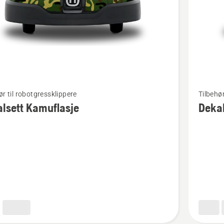
Se
ør til robotgressklippere
Tilbehør
flere
lsett Kamuflasje
Dekal
detaljer
om
tt
Dekalset
asje
Marihøn