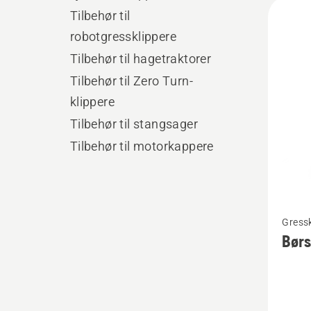
Alle
Tilbehør til
produ
robotgressklippere
Tilbehør til hagetraktorer
Tilbehør til Zero Turn-
klippere
Tilbehør til stangsager
Tilbehør til motorkappere
Se
Gressk
flere
Børs
detaljer
om
Børste