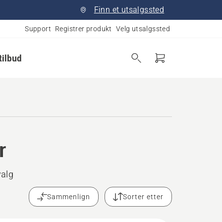
Finn et utsalgssted
Support
Registrer produkt
Velg utsalgssted
tilbud
r
valg
Sammenlign
Sorter etter