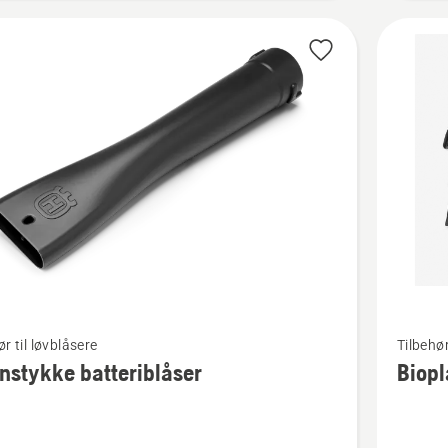
Se
ør til løvblåsere
Tilbehør
flere
stykke batteriblåser
Biopl
detaljer
om
ykke
Bioplate