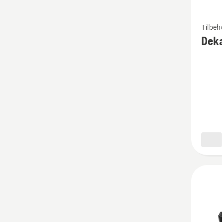
Se
Tilbeh
flere
Deka
detaljer
om
Dekalse
Blomst