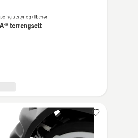
ipping utstyr og tilbehør
A® terrengsett
®
ett