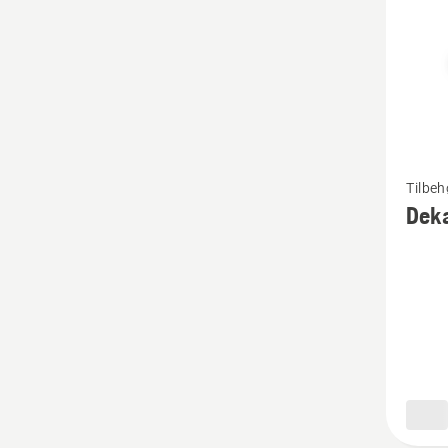
Se
Tilbeh
flere
Deka
detaljer
om
Dekalse
Kamufl