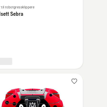
 til robotgressklippere
sett Sebra
t