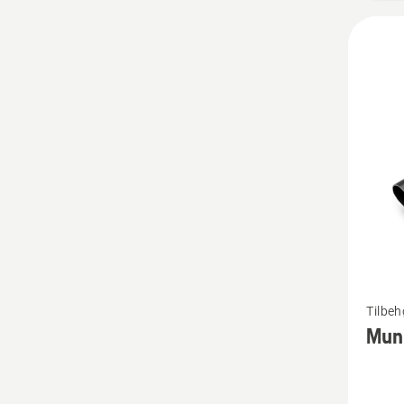
Se
Tilbeh
flere
Munn
detaljer
om
Munnst