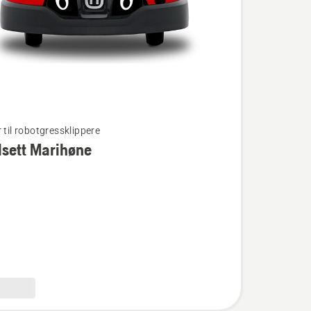
 til robotgressklippere
sett Marihøne
t
e