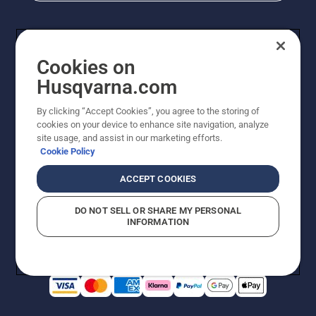
Cookies on
Husqvarna.com
By clicking “Accept Cookies”, you agree to the storing of
cookies on your device to enhance site navigation, analyze
© Husqvarna AB (utgiver). Med enerett. Angitte priser
site usage, and assist in our marketing efforts.
er veiledende priser. Alle oppgitte priser er veiledende
Cookie Policy
utsalgspriser (inkl. mva.) med mindre produktet er
tilgjengelig for direkte kjøp.
ACCEPT COOKIES
Erklæring om informasjonskapsler
Vilkår for bruk
Personvernbetingelser
Imprint
DO NOT SELL OR SHARE MY PERSONAL
Rapportering av mistanker om regelbrudd
Åpenhetsloven
INFORMATION
Likestilling