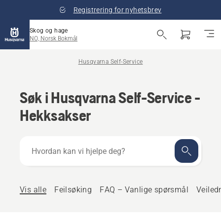
Registrering for nyhetsbrev
Skog og hage
NO, Norsk Bokmål
Husqvarna Self-Service
Søk i Husqvarna Self-Service -
Hekksakser
Hvordan
kan
vi
hjelpe
deg?
Vis alle
Feilsøking
FAQ – Vanlige spørsmål
Veiled