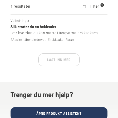
1
1 resultater
Filter
Veiledninger
Slik starter du en hekksaks
Lær hvordan du kan starte Husqvarna-hekksaksen
riktig. Følg enkle trinn for kald- og varmstart med klare
#Aspire
#bensindrevet
#hekksaks
#start
instruksjoner og videoveiledning.
LAST INN MER
Trenger du mer hjelp?
ÅPNE PRODUKT ASSISTENT