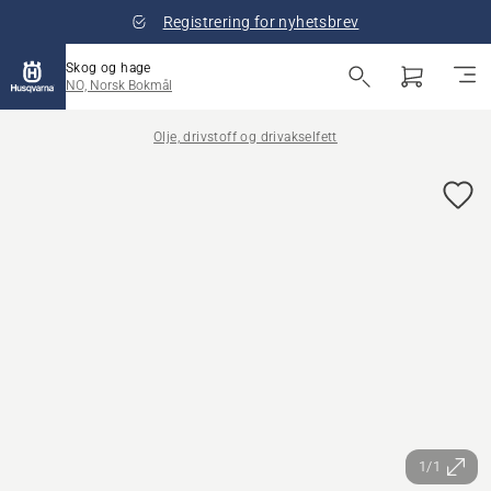
Registrering for nyhetsbrev
Skog og hage
NO, Norsk Bokmål
Olje, drivstoff og drivakselfett
1/1