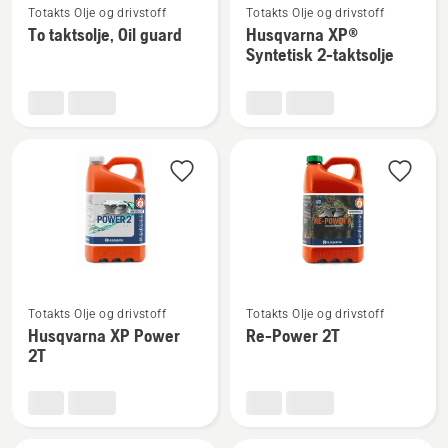
Totakts Olje og drivstoff
Totakts Olje og drivstoff
flere
flere
To taktsolje, Oil guard
Husqvarna XP®
detaljer
detaljer
Syntetisk 2-taktsolje
om
om
To
Husqvarna
taktsolje,
XP®
Oil
Syntetisk
guard
2-
taktsolje
Se
Se
Totakts Olje og drivstoff
Totakts Olje og drivstoff
flere
flere
Husqvarna XP Power
Re-Power 2T
detaljer
detaljer
2T
om
om
Husqvarna
Re-
XP
Power
Power
2T