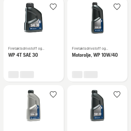
2T
Se
Se
Firetaktsdrivstoff og
Firetaktsdrivstoff og
flere
flere
firetaktsolje
firetaktsolje
WP 4T SAE 30
Motorolje, WP 10W/40
detaljer
detaljer
om
om
WP 4T
Motorolje,
SAE 30
WP 10W/40
Se
Se