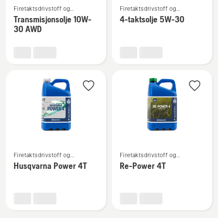
Firetaktsdrivstoff og
Firetaktsdrivstoff og
flere
flere
firetaktsolje
firetaktsolje
Transmisjonsolje 10W-
4-taktsolje 5W-30
detaljer
detaljer
30 AWD
om
om
Transmisjonsolje
4-
10W-
taktsolje
30 AWD
5W-
30
Se
Se
Firetaktsdrivstoff og
Firetaktsdrivstoff og
flere
flere
firetaktsolje
firetaktsolje
Husqvarna Power 4T
Re-Power 4T
detaljer
detaljer
om
om
Husqvarna
Re-
Power
Power
4T
4T