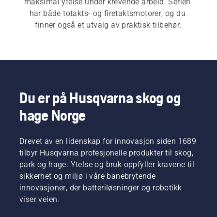
maksimal ytelse under krevende arbeid. Serien 
har både totakts- og firetaktsmotorer, og du 
finner også et utvalg av praktisk tilbehør.
Du er på Husqvarna skog og
hage Norge
Drevet av en lidenskap for innovasjon siden 1689
tilbyr Husqvarna profesjonelle produkter til skog,
park og hage. Ytelse og bruk oppfyller kravene til
sikkerhet og miljø i våre banebrytende
innovasjoner, der batteriløsninger og robotikk
viser veien.