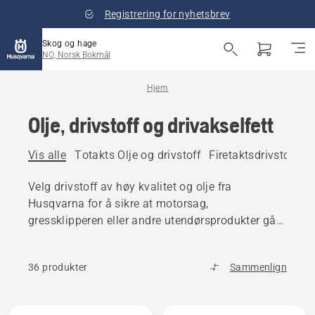
Registrering for nyhetsbrev
Skog og hage
NO, Norsk Bokmål
Hjem
Olje, drivstoff og drivakselfett
Vis alle
Totakts Olje og drivstoff
Firetaktsdrivstoff og
Velg drivstoff av høy kvalitet og olje fra
Husqvarna for å sikre at motorsag,
gressklipperen eller andre utendørsprodukter går
jevnt.
36 produkter
Sammenlign
Alle