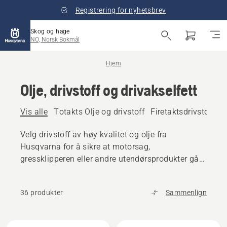
Registrering for nyhetsbrev
Skog og hage
NO, Norsk Bokmål
Hjem
Olje, drivstoff og drivakselfett
Vis alle
Totakts Olje og drivstoff
Firetaktsdrivstoff og
Velg drivstoff av høy kvalitet og olje fra
Husqvarna for å sikre at motorsag,
gressklipperen eller andre utendørsprodukter går
jevnt.
36 produkter
Sammenlign
Alle