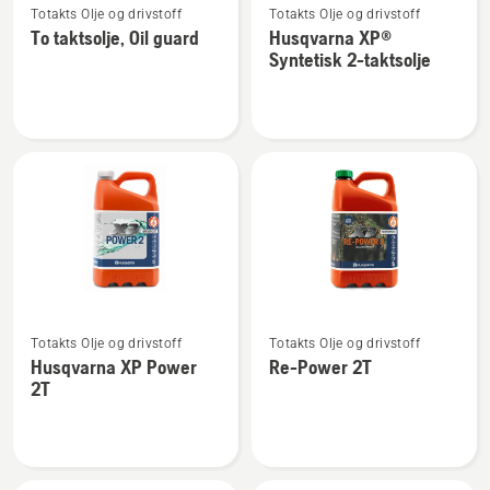
Totakts Olje og drivstoff
Totakts Olje og drivstoff
flere
flere
To taktsolje, Oil guard
Husqvarna XP®
detaljer
detaljer
Syntetisk 2-taktsolje
om
om
To
Husqvarna
taktsolje,
XP®
Oil
Syntetisk
guard
2-
taktsolje
Se
Se
Totakts Olje og drivstoff
Totakts Olje og drivstoff
flere
flere
Husqvarna XP Power
Re-Power 2T
detaljer
detaljer
2T
om
om
Husqvarna
Re-
XP
Power
Power
2T