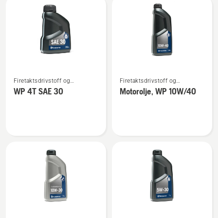
2T
Se
Se
Firetaktsdrivstoff og
Firetaktsdrivstoff og
flere
flere
firetaktsolje
firetaktsolje
WP 4T SAE 30
Motorolje, WP 10W/40
detaljer
detaljer
om
om
WP 4T
Motorolje,
SAE 30
WP 10W/40
Se
Se