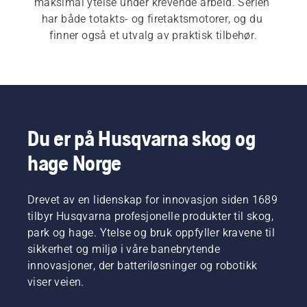
maksimal ytelse under krevende arbeid. Serien 
har både totakts- og firetaktsmotorer, og du 
finner også et utvalg av praktisk tilbehør.
Du er på Husqvarna skog og
hage Norge
Drevet av en lidenskap for innovasjon siden 1689
tilbyr Husqvarna profesjonelle produkter til skog,
park og hage. Ytelse og bruk oppfyller kravene til
sikkerhet og miljø i våre banebrytende
innovasjoner, der batteriløsninger og robotikk
viser veien.