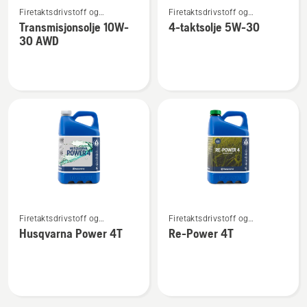
Firetaktsdrivstoff og
Firetaktsdrivstoff og
flere
flere
firetaktsolje
firetaktsolje
Transmisjonsolje 10W-
4-taktsolje 5W-30
detaljer
detaljer
30 AWD
om
om
Transmisjonsolje
4-
10W-
taktsolje
30 AWD
5W-
30
Se
Se
Firetaktsdrivstoff og
Firetaktsdrivstoff og
flere
flere
firetaktsolje
firetaktsolje
Husqvarna Power 4T
Re-Power 4T
detaljer
detaljer
om
om
Husqvarna
Re-
Power
Power
4T
4T