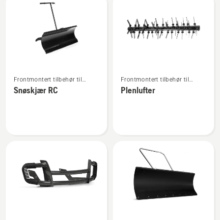
Se
Se
Frontmontert tilbehør til
Frontmontert tilbehør til
flere
flere
ridere
ridere
Snøskjær RC
Plenlufter
detaljer
detaljer
om
om
Snøskjær
Plenlufter
RC
Se
Se