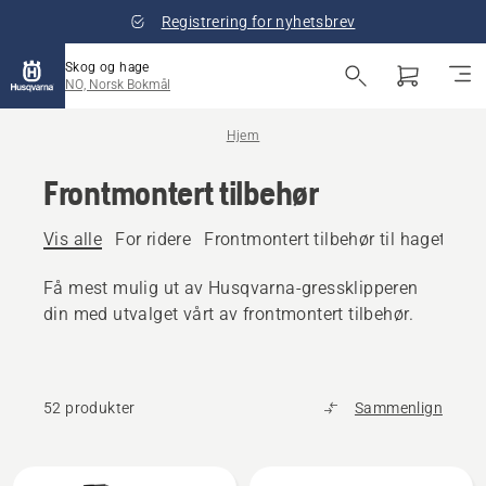
Registrering for nyhetsbrev
Skog og hage
NO, Norsk Bokmål
Hjem
Frontmontert tilbehør
Vis alle
For ridere
Frontmontert tilbehør til hagetrakto
Få mest mulig ut av Husqvarna-gressklipperen
din med utvalget vårt av frontmontert tilbehør.
52 produkter
Sammenlign
Alle