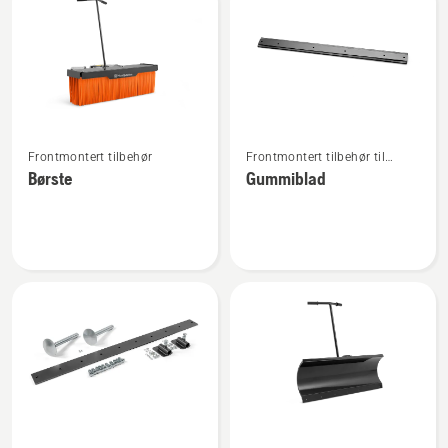
produkter
Se
Se
Frontmontert tilbehør
Frontmontert tilbehør til
flere
flere
ridere
Børste
Gummiblad
detaljer
detaljer
om
om
Børste
Gummiblad
Se
Se