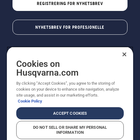
REGISTRERING FOR NYHETSBREV
NYHETSBREV FOR PROFESJONELLE
Cookies on
Husqvarna.com
By clicking “Accept Cookies”, you agree to the storing of
cookies on your device to enhance site navigation, analyze
© Husqvarna AB (utgiver). Med enerett. Angitte priser
site usage, and assist in our marketing efforts.
er veiledende priser. Alle oppgitte priser er veiledende
Cookie Policy
utsalgspriser (inkl. mva.) med mindre produktet er
tilgjengelig for direkte kjøp.
ACCEPT COOKIES
Erklæring om informasjonskapsler
Vilkår for bruk
Personvernbetingelser
Imprint
DO NOT SELL OR SHARE MY PERSONAL
Rapportering av mistanker om regelbrudd
Åpenhetsloven
INFORMATION
Likestilling