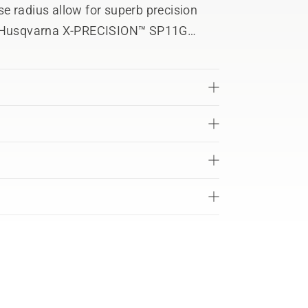
e radius allow for superb precision
th Husqvarna X-PRECISION™ SP11G
in