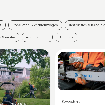
s
Producten & vernieuwingen
Instructies & handlei
s & media
Aanbiedingen
Thema's
Koopadvies
schapsverzorging