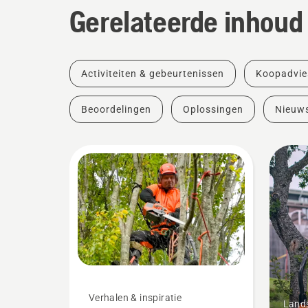
Gerelateerde inhoud
Activiteiten & gebeurtenissen
Koopadvie
Beoordelingen
Oplossingen
Nieuw
Verhalen & inspiratie
Land