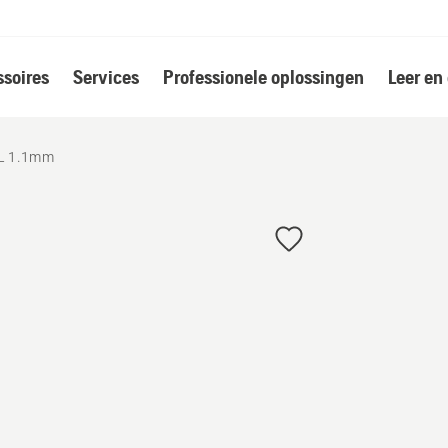
soires
Services
Professionele oplossingen
Leer en
EL 1.1mm