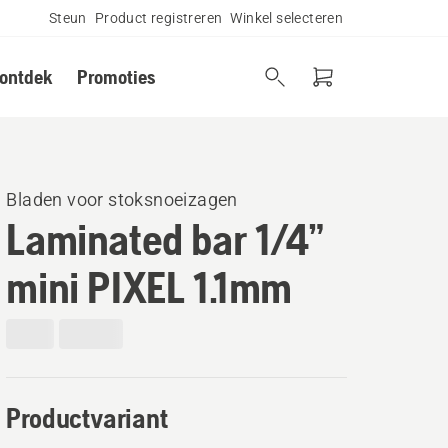
Steun
Product registreren
Winkel selecteren
 ontdek
Promoties
Bladen voor stoksnoeizagen
Laminated bar 1/4”
mini PIXEL 1.1mm
Productvariant