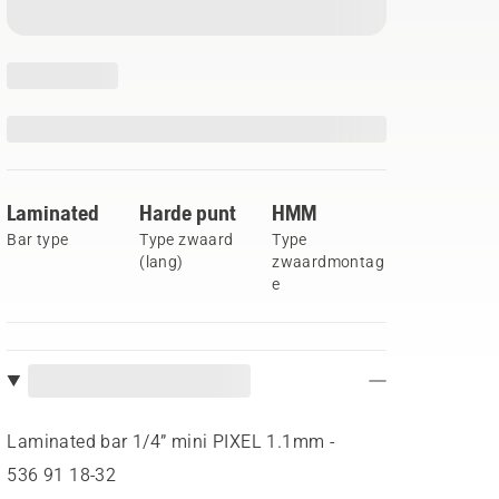
Laminated
Harde punt
HMM
Bar type
Type zwaard
Type
(lang)
zwaardmontag
e
Laminated bar 1/4” mini PIXEL 1.1mm -
536 91 18‑32