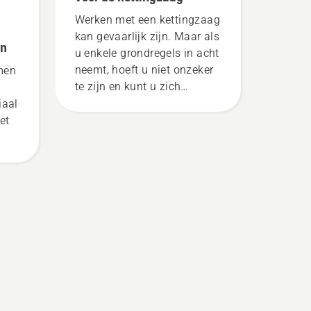
Werken met een kettingzaag
kan gevaarlijk zijn. Maar als
en
u enkele grondregels in acht
neemt, hoeft u niet onzeker
men
te zijn en kunt u zich
concentreren op de taak die
iaal
voor u ligt.
et
k
k te