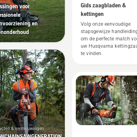
Gids zaagbladen &
ssingen voor
kettingen
essionele
nvoorziening en
Volg onze eenvoudige
ononderhoud
stapsgewijze handleidin
om de perfecte match vo
uw Husqvarna kettingza
te vinden.
ucten & vernieuwingen
WCHAINSAWGENERATION