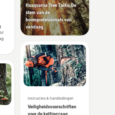
Husqvarna Tree Talks: De
stem van de
boomprofessionals van
vandaag.
g
or
ag
Instructies & handleidingen
Veiligheidsvoorschriften
voor de kettingzaag