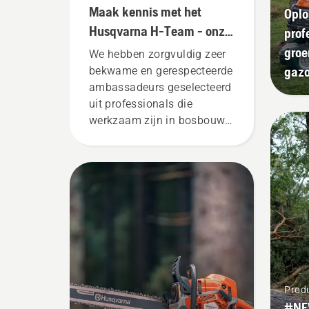
Maak kennis met het
Oplo
Husqvarna H-Team - onze
prof
meest veeleisende
groe
We hebben zorgvuldig zeer
gebruikers
gaz
bekwame en gerespecteerde
ambassadeurs geselecteerd
uit professionals die
werkzaam zijn in bosbouw
en plantsoenonderhoud en
die daarin het beste zijn in
hun land. Zij zijn ons H-
team. En ze zijn onze meest
veeleisende gebruikers.
Prod
#NE