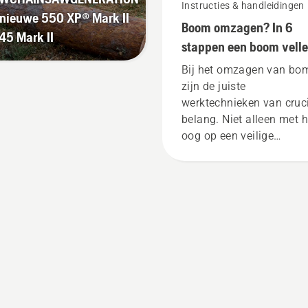
Instructies & handleidingen
 nieuwe 550 XP® Mark II
Boom omzagen? In 6
45 Mark II
stappen een boom vell
Bij het omzagen van bo
zijn de juiste
werktechnieken van cruc
belang. Niet alleen met h
oog op een veilige
werkomgeving, maar oo
om doeltreffender te wer
gaan.