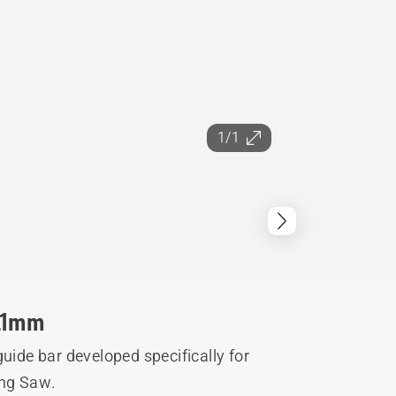
1/1
1.1mm
uide bar developed specifically for
ing Saw.