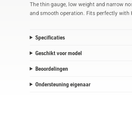
The thin gauge, low weight and narrow nos
and smooth operation. Fits perfectly wi
which is a semi-chisel ¼” mini 1.1 mm cha
Specificaties
Geschikt voor model
Beoordelingen
Ondersteuning eigenaar