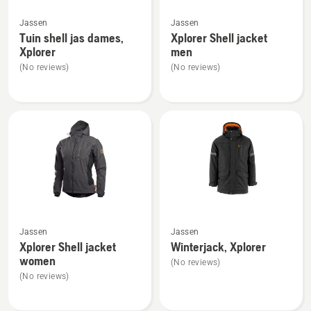
Bekijk
Bekijk
Jassen
Jassen
meer
meer
Tuin shell jas dames,
Xplorer Shell jacket
details
details
Xplorer
men
over
over
(No reviews)
(No reviews)
Tuin
Xplorer
shell
Shell
jas
jacket
dames,
men
Xplorer
Bekijk
Bekijk
Jassen
Jassen
meer
meer
Xplorer Shell jacket
Winterjack, Xplorer
details
details
women
(No reviews)
over
over
(No reviews)
Xplorer
Winterjack,
Shell
Xplorer