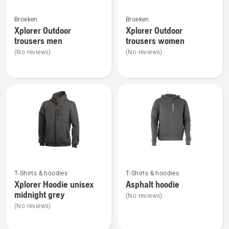
Bekijk
Bekijk
Broeken
Broeken
meer
meer
Xplorer Outdoor
Xplorer Outdoor
details
details
trousers men
trousers women
over
over
(No reviews)
(No reviews)
Xplorer
Xplorer
Outdoor
Outdoor
trousers
trousers
men
women
Bekijk
Bekijk
T-Shirts & hoodies
T-Shirts & hoodies
meer
meer
Xplorer Hoodie unisex
Asphalt hoodie
details
details
midnight grey
(No reviews)
over
over
(No reviews)
Xplorer
Asphalt
Hoodie
hoodie