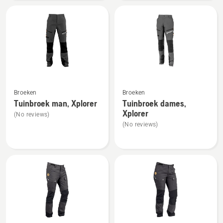
jacket
women
Bekijk
Bekijk
Broeken
Broeken
meer
meer
Tuinbroek man, Xplorer
Tuinbroek dames,
details
details
Xplorer
(No reviews)
over
over
(No reviews)
Tuinbroek
Tuinbroek
man,
dames,
Xplorer
Xplorer