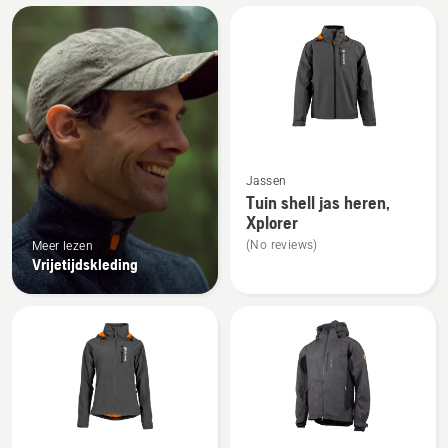
Bekijk
alle
producten
Bekijk
Jassen
meer
Tuin shell jas heren,
details
Xplorer
over
(No reviews)
Meer lezen
Tuin
Vrijetijdskleding
shell
jas
heren,
Xplorer