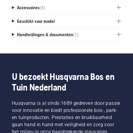
zoals handgereedschap, waterslang of bezem.
Accessoires
(
5
)
Schroeven, plastic pluggen en eindkappen
worden meegeleverd om de rail met een strak
Geschikt voor model
afgewerkt uiterlijk te monteren.
Handleidingen & documenten
(
1
)
U bezoekt Husqvarna Bos en
Tuin Nederland
Husqvarna is al sinds 1689 gedreven door passie
voor innovatie en biedt professionele bos-, park-
en tuinproducten. Prestaties en bruikbaarheid
gaan hand in hand met veiligheid en zorg voor
het milieu in onze baanbrekende innovaties,