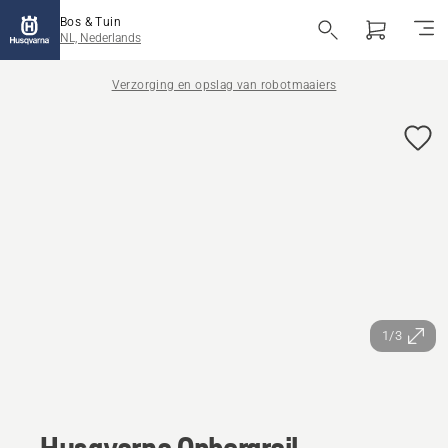
Bos & Tuin
NL, Nederlands
Verzorging en opslag van robotmaaiers
1/3
Husqvarna Opbergrail