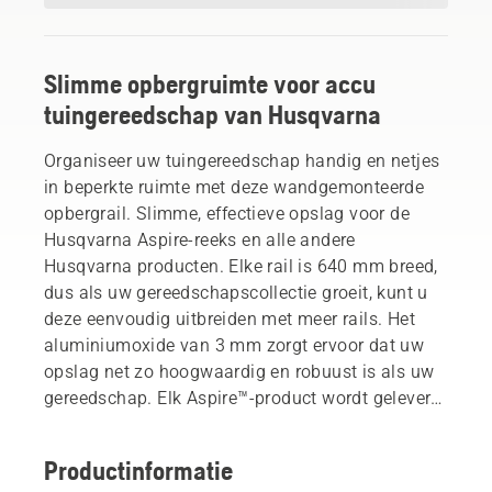
Slimme opbergruimte voor accu
tuingereedschap van Husqvarna
Organiseer uw tuingereedschap handig en netjes
in beperkte ruimte met deze wandgemonteerde
opbergrail. Slimme, effectieve opslag voor de
Husqvarna Aspire-reeks en alle andere
Husqvarna producten. Elke rail is 640 mm breed,
dus als uw gereedschapscollectie groeit, kunt u
deze eenvoudig uitbreiden met meer rails. Het
aluminiumoxide van 3 mm zorgt ervoor dat uw
opslag net zo hoogwaardig en robuust is als uw
gereedschap. Elk Aspire™-product wordt geleverd
met een op maat gemaakte haak die op dit
wandrek past. Ook compatibel met de Husqvarna
Productinformatie
Storage Hook-set voor al uw tuingereedschap,