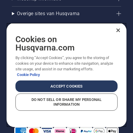
Overige sites van Husqvarna
Cookies on
Husqvarna.com
By clicking “Accept Cookies”, you agree to the storing of
cookies on your device to enhance site navigation, analyze
site usage, and assist in our marketing efforts.
Cookie Policy
© Husqvarna AB (publ). Alle rechten voorbehouden. De
getoonde prijzen zijn consumentenadviesprijzen. Alle
ACCEPT COOKIES
vermelde prijzen zijn adviesverkoopprijzen (incl. BTW),
tenzij het product beschikbaar is voor directe aankoop.
DO NOT SELL OR SHARE MY PERSONAL
Cookiebeleid
Gebruiksvoorwaarden
Privacyverklaring
INFORMATION
Bedrijfsgegevens
Report Suspected Violations