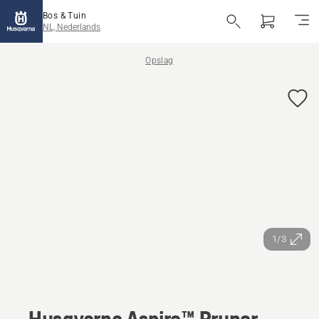
Bos & Tuin
NL, Nederlands
Opslag
1/3
Husqvarna Aspire™ Pruner