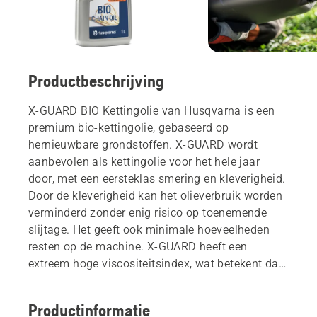
Productbeschrijving
X-GUARD BIO Kettingolie van Husqvarna is een
premium bio-kettingolie, gebaseerd op
hernieuwbare grondstoffen. X-GUARD wordt
aanbevolen als kettingolie voor het hele jaar
door, met een eersteklas smering en kleverigheid.
Door de kleverigheid kan het olieverbruik worden
verminderd zonder enig risico op toenemende
slijtage. Het geeft ook minimale hoeveelheden
resten op de machine. X-GUARD heeft een
extreem hoge viscositeitsindex, wat betekent dat
de viscositeit minder varieert met de temperatuur
en dat de kettingolie ook uitstekend werkt onder
Productinformatie
koude omstandigheden. X-GUARD Bio Chain olie