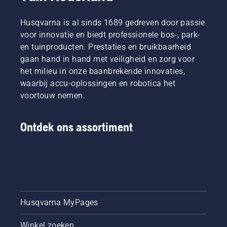
het
ervoor te
twee
beste
zorgen
manieren
zijn in
Husqvarna is al sinds 1689 gedreven door passie
dat hij
om de
hun
zonder
olie af te
voor innovatie en biedt professionele bos-, park-
land. Zij
wrijving
tappen,
en tuinproducten. Prestaties en bruikbaarheid
zijn ons
vrij rond
beide
gaan hand in hand met veiligheid en zorg voor
H-team.
het blad
zijn in
het milieu in onze baanbrekende innovaties,
En ze
beweegt.
deze
zijn onze
waarbij accu-oplossingen en robotica het
Dit
video te
meest
verlengt
zien.
voortouw nemen.
veeleisende
de
gebruikers.
levensduur
van
Ontdek ons assortiment
zaagblad
en
ketting.
Volg de
instructies
in deze
korte
Husqvarna MyPages
video om
te leren
Winkel zoeken
hoe u