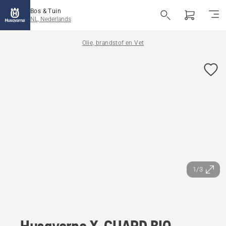
Bos & Tuin
NL, Nederlands
Olie, brandstof en Vet
1/3
Husqvarna X-GUARD BIO