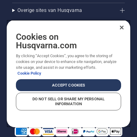
Overige sites van Husqvarna
Cookies on
Husqvarna.com
By clicking “Accept Cookies”, you agree to the storing of
cookies on your device to enhance site navigation, analyze
site usage, and assist in our marketing efforts.
Cookie Policy
© Husqvarna AB (publ). Alle rechten voorbehouden. De
getoonde prijzen zijn consumentenadviesprijzen. Alle
ACCEPT COOKIES
vermelde prijzen zijn adviesverkoopprijzen (incl. BTW),
tenzij het product beschikbaar is voor directe aankoop.
DO NOT SELL OR SHARE MY PERSONAL
Cookiebeleid
Gebruiksvoorwaarden
Privacyverklaring
INFORMATION
Bedrijfsgegevens
Report Suspected Violations