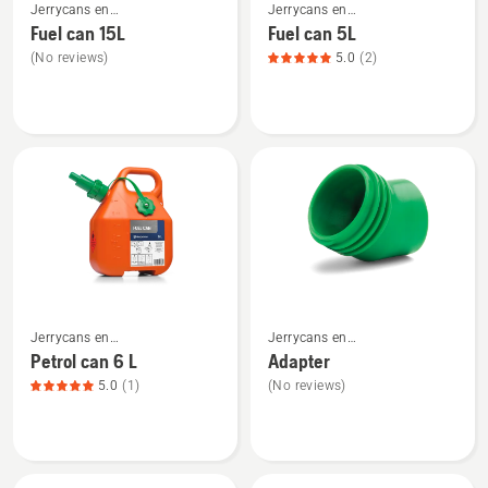
Jerrycans en
Jerrycans en
meer
meer
vulbenodigdheden
vulbenodigdheden
Fuel can 15L
Fuel can 5L
details
details
(No reviews)
5.0
(2)
over
over
Fuel
Fuel
can
can
15L
5L,
productbeoordeling
5
van
5
Bekijk
Bekijk
Jerrycans en
Jerrycans en
meer
meer
vulbenodigdheden
vulbenodigdheden
Petrol can 6 L
Adapter
details
details
5.0
(1)
(No reviews)
over
over
Petrol
Adapter
can
6 L,