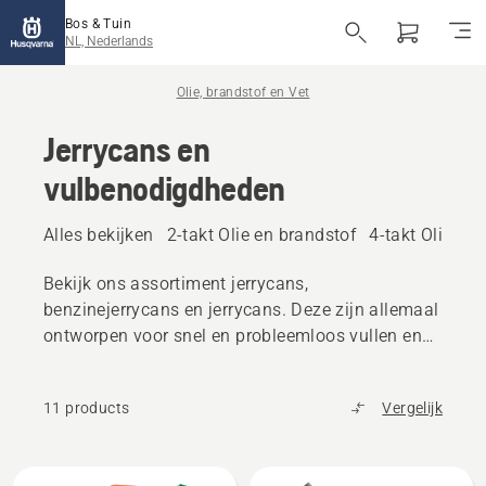
Bos & Tuin
NL, Nederlands
Olie, brandstof en Vet
Jerrycans en
vulbenodigdheden
Alles bekijken
2-takt Olie en brandstof
4-takt Olie en
Bekijk ons assortiment jerrycans,
benzinejerrycans en jerrycans. Deze zijn allemaal
ontworpen voor snel en probleemloos vullen en
minder kans op morsen.
11 products
Vergelijk
Bekijk