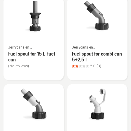
productbeoordeling
5
van
5
Bekijk
Bekijk
Jerrycans en
Jerrycans en
meer
meer
vulbenodigdheden
vulbenodigdheden
Fuel spout for 15 L Fuel
Fuel spout for combi can
details
details
can
5+2,5 l
over
over
(No reviews)
2.0
(3)
Fuel
Fuel
spout
spout
for
for
15 L
combi
Fuel
can
can
5+2,5
l,
productbeoordeling
2
Bekijk
Bekijk