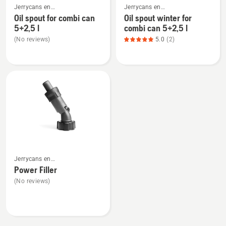
van
Jerrycans en
Jerrycans en
meer
meer
5
vulbenodigdheden
vulbenodigdheden
Oil spout for combi can
Oil spout winter for
details
details
5+2,5 l
combi can 5+2,5 l
over
over
(No reviews)
5.0
(2)
Oil
Oil
spout
spout
for
winter
combi
for
can
combi
5+2,5
can
l
5+2,5
l,
productbeoordeling
Bekijk
5
Jerrycans en
meer
van
vulbenodigdheden
Power Filler
details
5
(No reviews)
over
Power
Filler