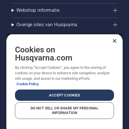
Webshop informatie
Overige sites van Husqvarna
Cookies on
Husqvarna.com
By clicking “Accept Cookies”, you agree to the storing of
cookies on your device to enhance site navigation, analyze
site usage, and assist in our marketing efforts.
Cookie Policy
© Husqvarna AB (publ). Alle rechten voorbehouden. De
getoonde prijzen zijn consumentenadviesprijzen. Alle
ACCEPT COOKIES
vermelde prijzen zijn adviesverkoopprijzen (incl. BTW),
tenzij het product beschikbaar is voor directe aankoop.
DO NOT SELL OR SHARE MY PERSONAL
Cookiebeleid
Gebruiksvoorwaarden
Privacyverklaring
INFORMATION
Bedrijfsgegevens
Report Suspected Violations