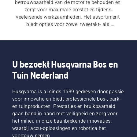
betrouwbaarheid van de motor te behouden en 
zorgt voor maximale prestaties tijdens 
veeleisende werkzaamheden. Het assortiment 
biedt opties voor zowel tweetakt- als 
viertaktmotoren en u vindt er ook een keur aan 
praktische accessoires.
U bezoekt Husqvarna Bos en
Tuin Nederland
Husqvarna is al sinds 1689 gedreven door passie
voor innovatie en biedt professionele bos-, park-
en tuinproducten. Prestaties en bruikbaarheid
gaan hand in hand met veiligheid en zorg voor
het milieu in onze baanbrekende innovaties,
waarbij accu-oplossingen en robotica het
voortouw nemen.