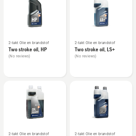
alle
producten
Bekijk
Bekijk
2-takt Olie en brandstof
2-takt Olie en brandstof
meer
meer
Two stroke oil, HP
Two stroke oil, LS+
details
details
(No reviews)
(No reviews)
over
over
Two
Two
stroke
stroke
oil,
oil,
HP
LS+
Bekijk
Bekijk
2-takt Olie en brandstof
2-takt Olie en brandstof
meer
meer