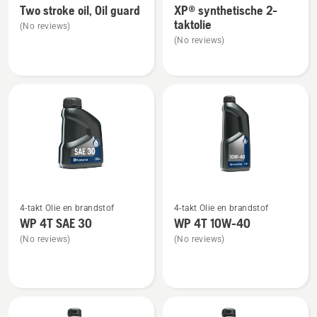
Two stroke oil, Oil guard
XP® synthetische 2-
details
details
taktolie
(No reviews)
over
over
(No reviews)
Two
XP®
stroke
synthetische
oil,
2-
Oil
taktolie
guard
Bekijk
Bekijk
4-takt Olie en brandstof
4-takt Olie en brandstof
meer
meer
WP 4T SAE 30
WP 4T 10W-40
details
details
(No reviews)
(No reviews)
over
over
WP 4T
WP 4T
SAE 30
10W-
40