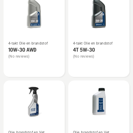
Bekijk
Bekijk
4-takt Olie en brandstof
4-takt Olie en brandstof
meer
meer
10W-30 AWD
4T 5W-30
details
details
(No reviews)
(No reviews)
over
over
10W-
4T
30 AWD
5W-
30
Bekijk
Bekijk
Olie, brandstof en Vet
Olie, brandstof en Vet