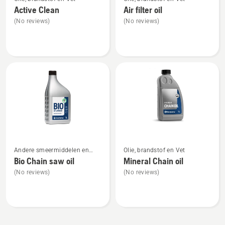
meer
meer
Active Clean
Air filter oil
details
details
(No reviews)
(No reviews)
over
over
Active
Air
Clean
filter
oil
Bekijk
Bekijk
Andere smeermiddelen en
Olie, brandstof en Vet
meer
meer
oliën
Bio Chain saw oil
Mineral Chain oil
details
details
(No reviews)
(No reviews)
over
over
Bio
Mineral
Chain
Chain
saw
oil
oil