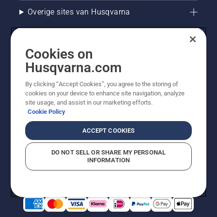
smeersysteem
Overige sites van Husqvarna
werkt.
Cookies on
Husqvarna.com
By clicking “Accept Cookies”, you agree to the storing of
cookies on your device to enhance site navigation, analyze
site usage, and assist in our marketing efforts.
Cookie Policy
© Husqvarna AB (publ). Alle rechten voorbehouden. De
getoonde prijzen zijn consumentenadviesprijzen. Alle
ACCEPT COOKIES
vermelde prijzen zijn adviesverkoopprijzen (incl. BTW),
tenzij het product beschikbaar is voor directe aankoop.
DO NOT SELL OR SHARE MY PERSONAL
Cookiebeleid
Gebruiksvoorwaarden
Privacyverklaring
INFORMATION
Bedrijfsgegevens
Report Suspected Violations