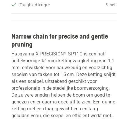
Zaagblad lengte
5 inch
Narrow chain for precise and gentle
pruning
Husqvarna X-PRECISION™ SP11G is een half
beitelvormige ¼” mini kettingzaagketting van 1,1
mm, ontwikkeld voor nauwkeurig en voorzichtig
snoeien van takken tot 15 cm. Deze ketting snijdt
als een scalpel, uitstekend geschikt voor
professionals in de stedelijke boomverzorging.
De zuivere sneden helpen de boom om goed te
genezen en er daarna goed uit te zien. Een dunne
ketting met een laag gewicht en een laag
geluidsniveau, die soepel en efficiënt werkt met
zowel accu- als kleine benzinekettingzagen. Past