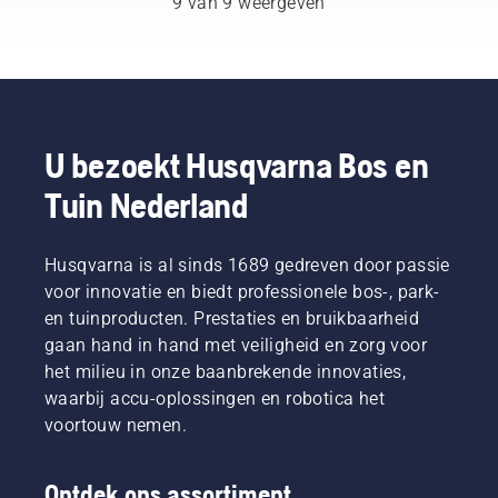
9 van 9 weergeven
levensduur
neemt,
van
hoeft u
zaagblad
niet
en
onzeker
ketting.
te zijn en
Volg de
kunt u
instructies
zich
U bezoekt Husqvarna Bos en
in deze
concentreren
korte
Tuin Nederland
op de
video om
taak die
te leren
voor u
hoe u
ligt.
Husqvarna is al sinds 1689 gedreven door passie
controleert
voor innovatie en biedt professionele bos-, park-
of uw
en tuinproducten. Prestaties en bruikbaarheid
kettingsmeersysteem
juist
gaan hand in hand met veiligheid en zorg voor
werkt.
het milieu in onze baanbrekende innovaties,
Controleer
waarbij accu-oplossingen en robotica het
eerst uw
voortouw nemen.
oliepeil.
Start uw
kettingzaag
Ontdek ons assortiment
en