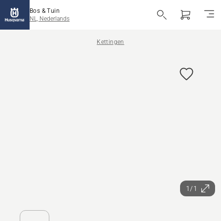
Bos & Tuin
NL, Nederlands
Kettingen
1/1