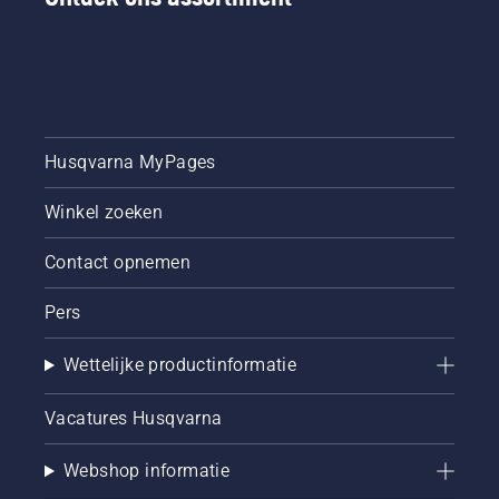
controleer
of de
kettingrem
is
uitgeschakeld.
Laat de
motor
Husqvarna MyPages
van de
kettingzaag
Winkel zoeken
een paar
centimeter
Contact opnemen
van de
boomstam
op
Pers
toeren
komen.
Wettelijke productinformatie
Olie op
de
Vacatures Husqvarna
boomstam
geeft
aan dat
Webshop informatie
het