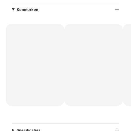
perfect bij de Husqvarna X-PRECISION™ ¼” mini-
geleiderail.
Kenmerken
Specificaties