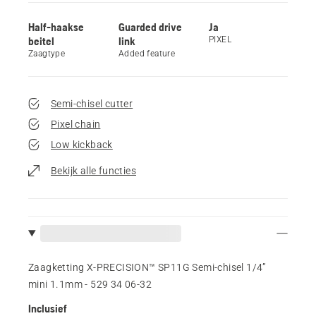
Half-haakse
Guarded drive
Ja
beitel
link
PIXEL
Zaagtype
Added feature
Semi-chisel cutter
Pixel chain
Low kickback
Bekijk alle functies
Zaagketting X-PRECISION™ SP11G Semi-chisel 1/4”
mini 1.1mm - 529 34 06‑32
Inclusief