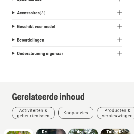
Accessoires
(
3
)
Geschikt voor model
Beoordelingen
Ondersteuning eigenaar
Gerelateerde inhoud
Verhalen
Producten
&
Activiteiten &
Producten &
Koopadvies
Producten
&
inspiratie
gebeurtenissen
vernieuwingen
Husqvarna
&
vernieuwingen
#NEWCHAINSAWGENERATION
Tree
vernieuwingen
De
- de
Talks: De