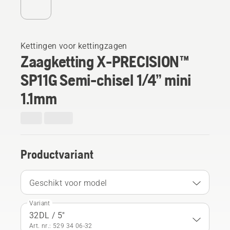
Kettingen voor kettingzagen
Zaagketting X-PRECISION™
SP11G Semi-chisel 1/4” mini
1.1mm
Productvariant
Geschikt voor model
Variant
32DL / 5"
Art. nr.: 529 34 06‑32