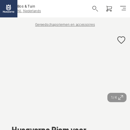
Bos & Tuin
NL, Nederlands
Gereedschapsriemen en accessoires
1/4
Husqvarna Riem voor