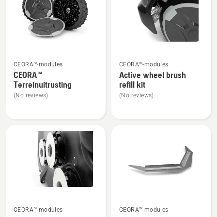
Bekijk
Bekijk
CEORA™-modules
CEORA™-modules
meer
meer
CEORA™
Active wheel brush
details
details
Terreinuitrusting
refill kit
over
over
(No reviews)
(No reviews)
CEORA™
Active
Terreinuitrusting
wheel
brush
refill
kit
Bekijk
Bekijk
CEORA™-modules
CEORA™-modules
meer
meer