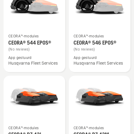
producten
Bekijk
Bekijk
CEORA™-modules
CEORA™-modules
meer
meer
CEORA® 544 EPOS®
CEORA® 546 EPOS®
details
details
(No reviews)
(No reviews)
over
over
App gestuurd
App gestuurd
CEORA®
CEORA®
Husqvarna Fleet Services
Husqvarna Fleet Services
544 EPOS®
546 EPOS®
Bekijk
Bekijk
CEORA™-modules
CEORA™-modules
meer
meer