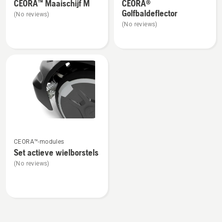
CEORA™ Maaischijf M
CEORA®
details
details
Golfbaldeflector
(No reviews)
over
over
(No reviews)
CEORA™
CEORA®
Maaischijf
Golfbaldeflector
M
Bekijk
CEORA™-modules
meer
Set actieve wielborstels
details
(No reviews)
over
Set
actieve
wielborstels