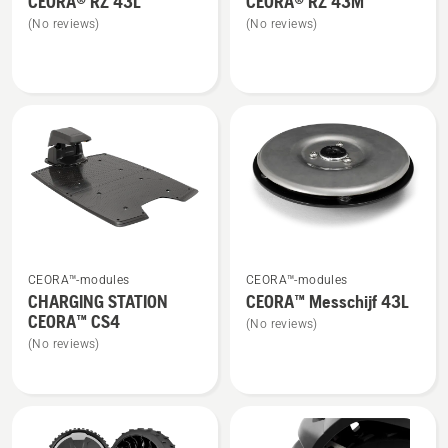
CEORA® RZ 43L
CEORA® RZ 43M
details
details
(No reviews)
(No reviews)
over
over
CEORA®
CEORA®
RZ 43L
RZ 43M
Bekijk
Bekijk
CEORA™-modules
CEORA™-modules
meer
meer
CHARGING STATION
CEORA™ Messchijf 43L
details
details
CEORA™ CS4
(No reviews)
over
over
(No reviews)
CHARGING
CEORA™
STATION
Messchijf
CEORA™
43L
CS4