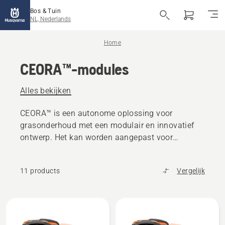
Bos & Tuin
NL, Nederlands
Home
CEORA™-modules
Alles bekijken
CEORA™ is een autonome oplossing voor
grasonderhoud met een modulair en innovatief
ontwerp. Het kan worden aangepast voor
uiteenlopende toepassingen.
11 products
Vergelijk
Bekijk
alle