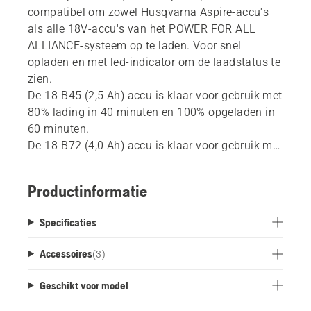
compatibel om zowel Husqvarna Aspire-accu's
als alle 18V-accu's van het POWER FOR ALL
ALLIANCE-systeem op te laden. Voor snel
opladen en met led-indicator om de laadstatus te
zien.
De 18-B45 (2,5 Ah) accu is klaar voor gebruik met
80% lading in 40 minuten en 100% opgeladen in
60 minuten.
De 18-B72 (4,0 Ah) accu is klaar voor gebruik met
80% lading in 64 minuten en 100% opgeladen in
95 minuten.
Productinformatie
Deze lader is een product van de POWER FOR
ALL Alliance, een van de grootste
Specificaties
merkoverschrijdende accuallianties van
toonaangevende fabrikanten. Deze laders kunnen
Accessoires
(
3
)
gebruikt worden voor alle accu's die deel
uitmaken van deze alliantie. Hierdoor hoef je niet
Geschikt voor model
meer voor elke accu en elk product één lader aan