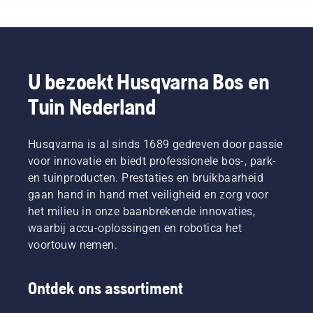
professional.
compleet
zorgt
kan
Met
nieuw
voor
worden
producten
niveau”,
meer
gebruikt
die op
aldus
draagcomfort
bij het
accu's
Johan
en
maaien
werken,
Svennung,
minder
van dun
U bezoekt Husqvarna Bos en
wordt
Product
vermoeidheid
gras.
Tuin Nederland
dat
Manager
tijdens
Druk
gedoe
draagbare
het
gewoon
aanzienlijk
elektrische
gebruik,
op een
verminderd.
Husqvarna is al sinds 1689 gedreven door passie
producten
waardoor
knop op
en
u langer
de
voor innovatie en biedt professionele bos-, park-
accumachines
kunt
accutrimmer
en tuinproducten. Prestaties en bruikbaarheid
bij
werken
om de
gaan hand in hand met veiligheid en zorg voor
Husqvarna.
zonder
savE-
het milieu in onze baanbrekende innovaties,
te
modus
waarbij accu-oplossingen en robotica het
pauzeren.
in of uit
te
voortouw nemen.
schakelen.
Ontdek ons assortiment