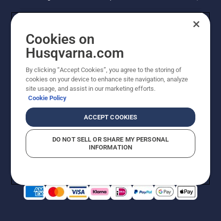
Cookies on
Husqvarna.com
By clicking “Accept Cookies”, you agree to the storing of
cookies on your device to enhance site navigation, analyze
site usage, and assist in our marketing efforts.
Cookie Policy
© Husqvarna AB (publ). Alle rechten voorbehouden. De
getoonde prijzen zijn consumentenadviesprijzen. Alle
ACCEPT COOKIES
vermelde prijzen zijn adviesverkoopprijzen (incl. BTW),
tenzij het product beschikbaar is voor directe aankoop.
DO NOT SELL OR SHARE MY PERSONAL
Cookiebeleid
Gebruiksvoorwaarden
Privacyverklaring
INFORMATION
Bedrijfsgegevens
Report Suspected Violations