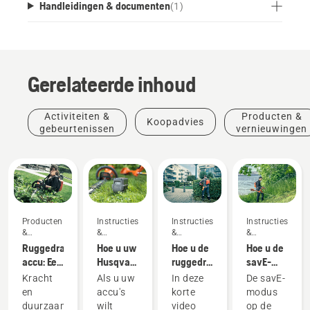
te schaffen.
Handleidingen & documenten
(
1
)
Gerelateerde inhoud
Activiteiten &
Producten &
Koopadvies
gebeurtenissen
vernieuwingen
Producten
Instructies
Instructies
Instructies
&
&
&
&
vernieuwingen
handleidingen
handleidingen
handleidingen
Ruggedragen
Hoe u uw
Hoe u de
Hoe u de
accu: Een
Husqvarna-
ruggedragen
savE-
revolutie
accu in
accu
modus op
Kracht
Als u uw
In deze
De savE-
in
de winter
correct
uw accu-
en
accu's
korte
modus
draagbaar
bewaart
omdoet
grastrimmer
duurzaamheid
wilt
video
op de