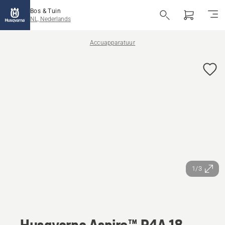
Bos & Tuin
NL, Nederlands
Accuapparatuur
1/3
Husqvarna Aspire™ P4A 18-