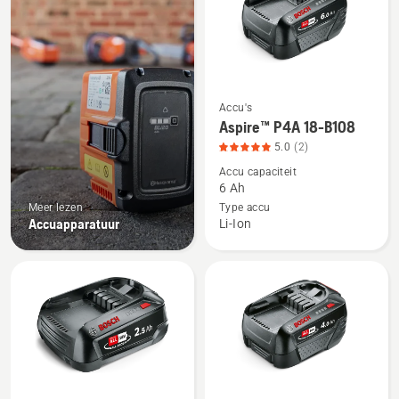
producten
Accu's
Bekijk
Aspire™ P4A 18-B108
meer
5.0
(2)
details
Accu capaciteit
over
6 Ah
Aspire™
Meer lezen
Type accu
P4A
Accuapparatuur
Li-Ion
18-
B108,
productbeoordeling
5
van
5