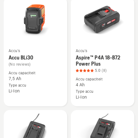
4
van
van
5
5
Accu's
Accu's
Bekijk
Bekijk
Accu BLi30
Aspire™ P4A 18-B72
meer
meer
Power Plus
(No reviews)
details
details
5.0
(8)
Accu capaciteit
over
over
7,5 Ah
Accu capaciteit
Accu
Aspire™
4 Ah
Type accu
Li-Ion
BLi30
P4A
Type accu
Li-Ion
18-
B72
Power
Plus,
productbeoordeling
5