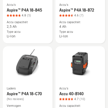
Accu's
Accu's
Bekijk
Bekijk
Aspire™ P4A 18-B45
Aspire™ P4A 18-B72
meer
meer
4.8
(5)
4.6
(7)
details
details
Accu capaciteit
Accu capaciteit
over
over
2,5 Ah
4 Ah
Aspire™
Aspire™
Type accu
Type accu
P4A
P4A
Li-Ion
Li-Ion
18-
18-
B45,
B72,
productbeoordeling
productbeoordeling
4.8
4.6
van
van
5
5
Laders
Accu's
Bekijk
Bekijk
Aspire™ P4A 18-C70
Accu 40-B140
meer
meer
(No reviews)
4.7
(10)
details
details
Vermogen
Accu capaciteit
over
over