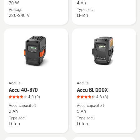
70 W
4 Ah
Aspire™
Accu
Voltage
Type accu
P4A
40-
220-240 V
Li-Ion
18-
B140,
C70
productbeoordeling
4.7
van
5
Accu's
Accu's
Bekijk
Bekijk
Accu 40-B70
Accu BLi200X
meer
meer
4.0
(9)
4.3
(3)
details
details
Accu capaciteit
Accu capaciteit
over
over
2 Ah
5 Ah
Accu
Accu
Type accu
Type accu
40-
BLi200X,
Li-Ion
Li-Ion
B70,
productbeoordeling
productbeoordeling
4.3