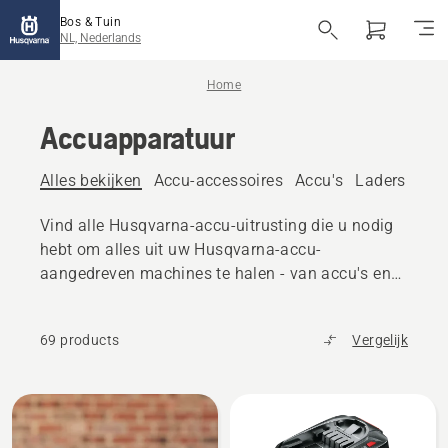
Bos & Tuin
NL, Nederlands
Home
Accuapparatuur
Alles bekijken
Accu-accessoires
Accu's
Laders
Acc
Vind alle Husqvarna-accu-uitrusting die u nodig
hebt om alles uit uw Husqvarna-accu-
aangedreven machines te halen - van accu's en
laders tot accessoires en transportkisten
69 products
Vergelijk
Bekijk
alle