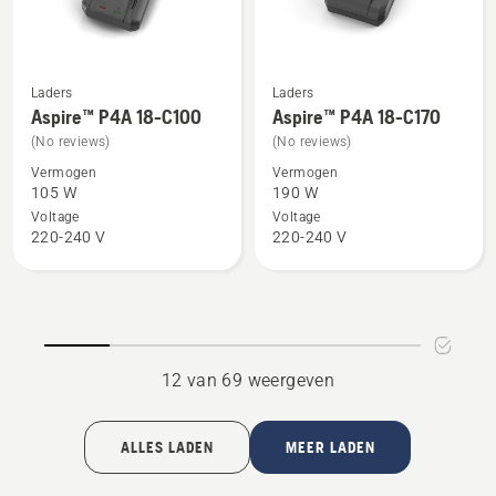
van
5
Laders
Laders
Bekijk
Bekijk
Aspire™ P4A 18-C100
Aspire™ P4A 18-C170
meer
meer
(No reviews)
(No reviews)
details
details
Vermogen
Vermogen
over
over
105 W
190 W
Aspire™
Aspire™
Voltage
Voltage
P4A
P4A
220-240 V
220-240 V
18-
18-
C100
C170
12 van 69 weergeven
ALLES LADEN
MEER LADEN