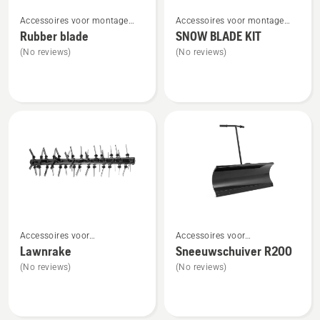
Bekijk
Bekijk
Accessoires voor montage
Accessoires voor montage
meer
meer
aan de voorzijde
aan de voorzijde
Rubber blade
SNOW BLADE KIT
details
details
(No reviews)
(No reviews)
over
over
Rubber
SNOW
blade
BLADE
KIT
Bekijk
Bekijk
Accessoires voor
Accessoires voor
meer
meer
frontzitmaaiers voor montage
frontzitmaaiers voor montage
Lawnrake
Sneeuwschuiver R200
details
details
aan de voorzijde
aan de voorzijde
(No reviews)
(No reviews)
over
over
Lawnrake
Sneeuwschuiver
R200