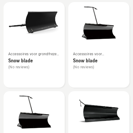
Bekijk
Bekijk
Accessoires voor grondfrezen
Accessoires voor
meer
meer
voor montage aan de
frontzitmaaiers voor montage
Snow blade
Snow blade
details
details
voorzijde
aan de voorzijde
(No reviews)
(No reviews)
over
over
Snow
Snow
blade
blade