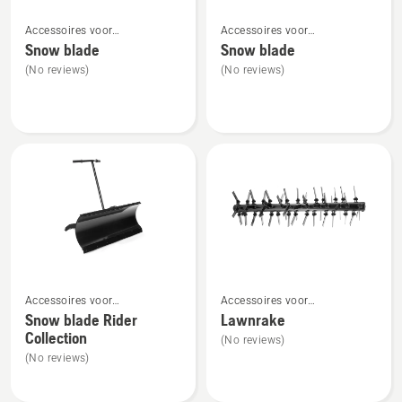
Bekijk
Bekijk
Accessoires voor
Accessoires voor
meer
meer
frontzitmaaiers voor montage
tuintractoren voor montage
Snow blade
Snow blade
details
details
aan de voorzijde
aan de voorzijde
(No reviews)
(No reviews)
over
over
Snow
Snow
blade
blade
Bekijk
Bekijk
Accessoires voor
Accessoires voor
meer
meer
frontzitmaaiers voor montage
frontzitmaaiers voor montage
Snow blade Rider
Lawnrake
details
details
aan de voorzijde
aan de voorzijde
Collection
(No reviews)
over
over
(No reviews)
Snow
Lawnrake
blade