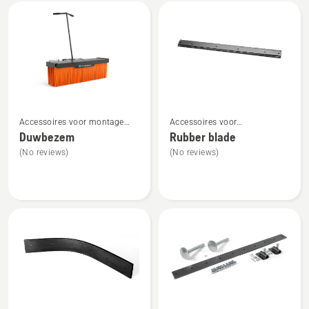
Bekijk
alle
producten
Bekijk
Bekijk
Accessoires voor montage
Accessoires voor
meer
meer
aan de voorzijde
frontzitmaaiers voor montage
Duwbezem
Rubber blade
details
details
aan de voorzijde
(No reviews)
(No reviews)
over
over
Duwbezem
Rubber
blade