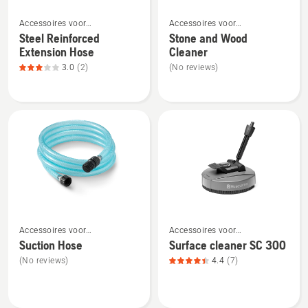
Bekijk
Bekijk
Accessoires voor
Accessoires voor
meer
meer
hogedrukreinigers
hogedrukreinigers
Steel Reinforced
Stone and Wood
details
details
Extension Hose
Cleaner
over
over
3.0
(2)
(No reviews)
Steel
Stone
Reinforced
and
Extension
Wood
Hose,
Cleaner
productbeoordeling
3
van
5
Bekijk
Bekijk
Accessoires voor
Accessoires voor
meer
meer
hogedrukreinigers
hogedrukreinigers
Suction Hose
Surface cleaner SC 300
details
details
(No reviews)
4.4
(7)
over
over
Suction
Surface
Hose
cleaner