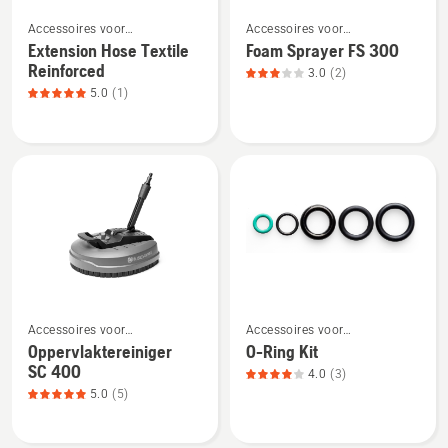
Bekijk
Bekijk
Accessoires voor
Accessoires voor
meer
meer
hogedrukreinigers
hogedrukreinigers
Extension Hose Textile
Foam Sprayer FS 300
details
details
Reinforced
3.0
(2)
over
over
5.0
(1)
Extension
Foam
Hose
Sprayer
Textile
FS 300,
Reinforced,
productbeoordeling
productbeoordeling
3
5
van
van
5
5
Bekijk
Bekijk
Accessoires voor
Accessoires voor
meer
meer
hogedrukreinigers
hogedrukreinigers
Oppervlaktereiniger
O-Ring Kit
details
details
SC 400
4.0
(3)
over
over
5.0
(5)
Oppervlaktereiniger
O-
SC 400,
Ring