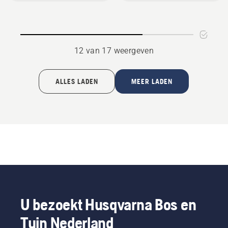
SC 300,
productbeoordeling
4.4
van
12 van 17 weergeven
5
ALLES LADEN
MEER LADEN
U bezoekt Husqvarna Bos en
Tuin Nederland