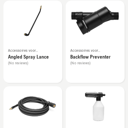
Bekijk
alle
producten
Bekijk
Bekijk
Accessoires voor
Accessoires voor
meer
meer
hogedrukreinigers
hogedrukreinigers
Angled Spray Lance
Backflow Preventer
details
details
(No reviews)
(No reviews)
over
over
Angled
Backflow
Spray
Preventer
Lance