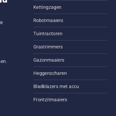
Kettingzagen
Robotmaaiers
le
Tuintractoren
Grastrimmers
Gazonmaaiers
men.
Heggenscharen
Bladblazers met accu
Frontzitmaaiers