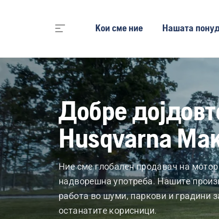
Кои сме ние
Нашата пону
Добре дојдовт
Husqvarna Ма
Ние сме глобален продавач на мотор
надворешна употреба. Нашите прои
работа во шуми, паркови и градини 
останатите корисници.