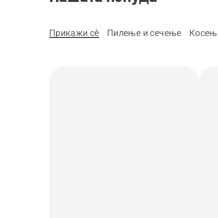
Прикажи сè
Пилење и сечење
Косењ