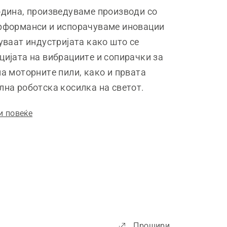
одина, произведуваме производи со
рформанси и испорачуваме иновации
нуваат индустријата како што се
цијата на вибрациите и сопирачки за
на моторните пили, како и првата
лна роботска косилка на светот.
и повеќе
Прошири