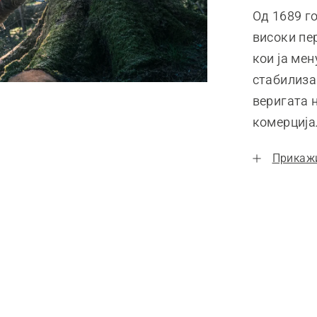
Од 1689 г
високи пе
кои ја ме
стабилиза
веригата 
комерција
Прикаж