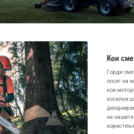
Кои сме
Горди сме
опсег на 
кои мотор
косилки ш
дизајнира
на нашите
користење