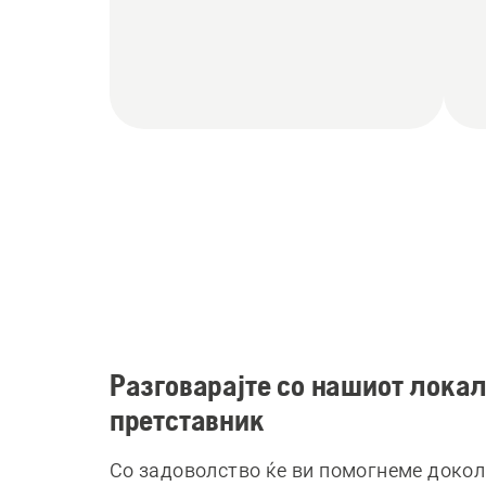
Разговарајте со нашиот лока
претставник
Со задоволство ќе ви помогнеме докол