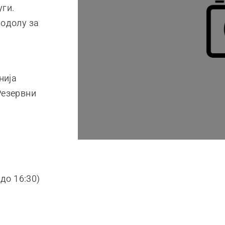
уги.
подолу за
нија
Резервни
 до 16:30)