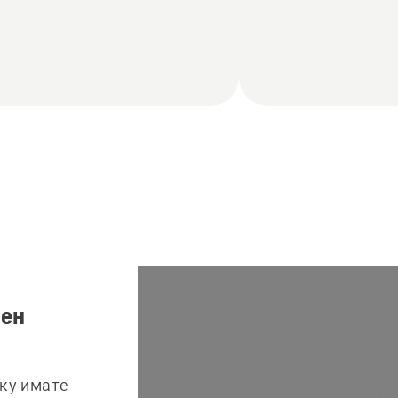
лен
ку имате