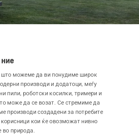
 ние
 што можеме да ви понудиме широк
модерни производи и додатоци, меѓу
ни пили, роботски косилки, тримери и
то може да се возат. Се стремиме да
ме производи создадени за потребите
 корисници кои ќе овозможат нивно
 во природа.