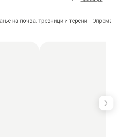
ње на почва, тревници и терени
Опрема и делов