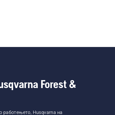
usqvarna Forest &
во работењето, Husqvarna на