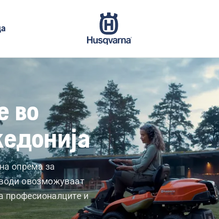
да
е во
кедонија
на опрема за
зводи овозможуваат
за професионалците и