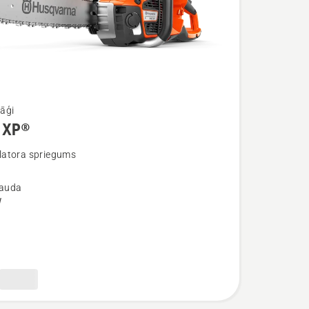
āģi
 XP®
ijas
atora spriegums
jauda
W