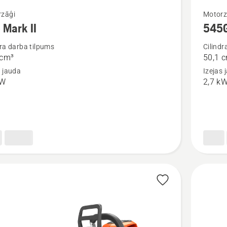
Skatīt
zāģi
Motorz
 Mark II
545G
vairāk
cijas
informāc
dra darba tilpums
Cilindr
 сm³
50,1 
par
s jauda
Izejas 
545G
kW
2,7 k
Mark
II