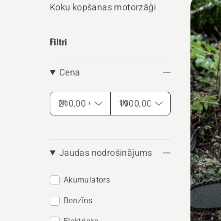
Koku kopšanas motorzāģi
produ
Filtri
Cena
No
Uz
Jaudas nodrošinājums
Akumulators
Benzīns