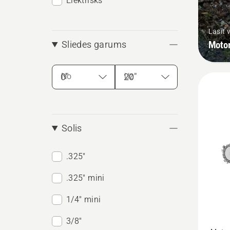
Elektrisks
Lasīt 
Moto
Sliedes garums
No
Uz
Solis
.325"
.325" mini
1/4" mini
3/8"
Skatīt