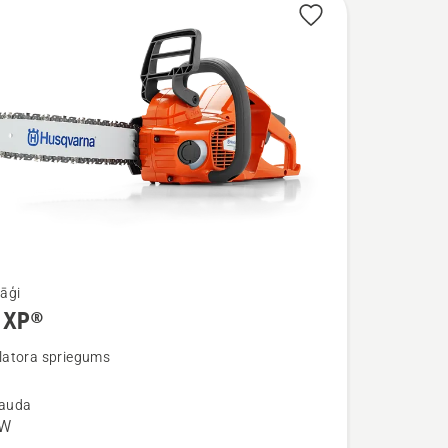
āģi
 XP®
ijas
atora spriegums
jauda
kW