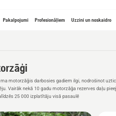
Pakalpojumi
Profesionāļiem
Uzzini un noskaidro
orzāģi
na motorzāģis darbosies gadiem ilgi, nodrošinot uzt
ēju. Vairāk nekā 10 gadu motorzāģa rezerves daļu piee
līdzēs 25 000 izplatītāju visā pasaulē