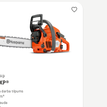
āģi
 XP®
ijas
a darba tilpums
сm³
jauda
®