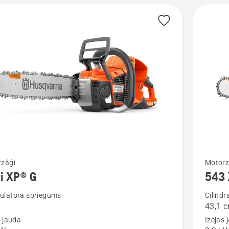
Skatīt
zāģi
Motorz
i XP® G
543
vairāk
cijas
informāc
latora spriegums
Cilindr
43,1 
par
s jauda
Izejas 
543 XP