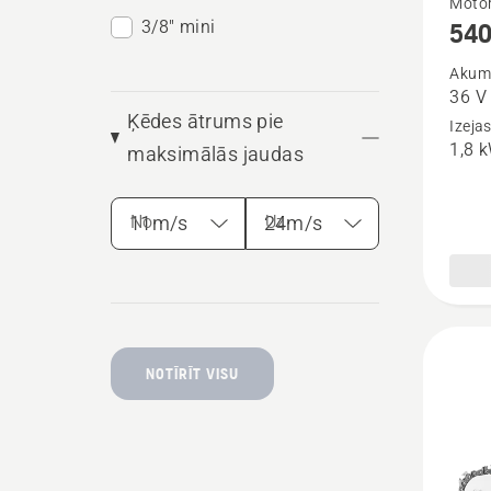
Motor
3/8" mini
540
vairāk
informā
Akumu
36 V
par
Ķēdes ātrums pie
Izeja
540i
1,8 
maksimālās jaudas
XP®
No
Uz
NOTĪRĪT VISU