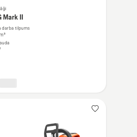
āģi
 Mark II
ijas
a darba tilpums
сm³
jauda
W