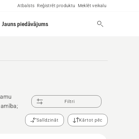
Atbalsts
Reģistrēt produktu
Meklēt veikalu
Jauns piedāvājums
icamu
Filtri
jamība;
Salīdzināt
Kārtot pēc