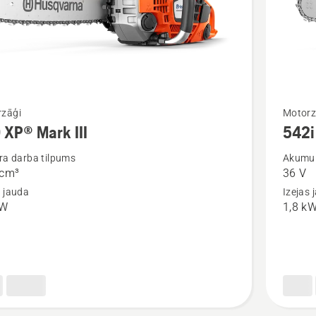
Skatīt
zāģi
Motorz
 XP® Mark III
542i
vairāk
cijas
informāc
dra darba tilpums
Akumul
 сm³
36 V
par
s jauda
Izejas 
P®
542i
kW
1,8 k
XP®