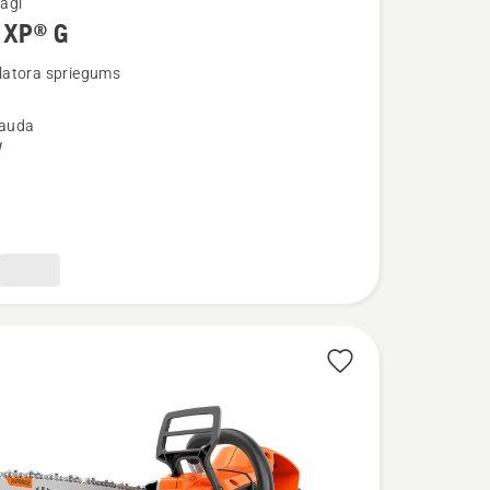
āģi
 XP® G
ijas
atora spriegums
jauda
W