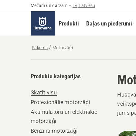
Mežam un dārzam
–
LV, Latviešu
Produkti
Daļas un piederumi
Sākums
Motorzāģi
Mot
Produktu kategorijas
Skatīt visu
Husqvar
Profesionālie motorzāģi
veiktsp
Akumulatora un elektriskie
jums pa
motorzāģi
Benzīna motorzāģi
Visi