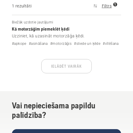
1
1 rezultāti
Filtrs
Biežāk uzdotie jautājumi
Kā motorzāģim piemeklēt ķēdi
Uzziniet, kā uzasināt motorzāģa ķēdi.
#apkope
#asināšana
#motorzāģis
#sliede un ķēde
#vīlēšana
IELĀDĒT VAIRĀK
Vai nepieciešama papildu
palīdzība?