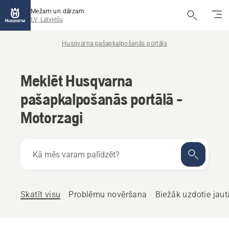
Mežam un dārzam
LV, Latviešu
Husqvarna pašapkalpošanās portāls
Meklēt Husqvarna
pašapkalpošanās portālā -
Motorzagi
Kā
mēs
varam
palīdzēt?
Skatīt visu
Problēmu novēršana
Biežāk uzdotie jau