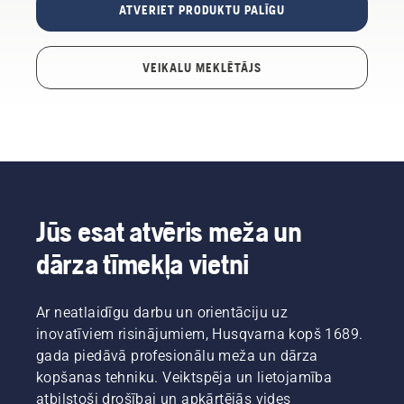
ATVERIET PRODUKTU PALĪGU
VEIKALU MEKLĒTĀJS
Jūs esat atvēris meža un
dārza tīmekļa vietni
Ar neatlaidīgu darbu un orientāciju uz
inovatīviem risinājumiem, Husqvarna kopš 1689.
gada piedāvā profesionālu meža un dārza
kopšanas tehniku. Veiktspēja un lietojamība
atbilstoši drošībai un apkārtējās vides