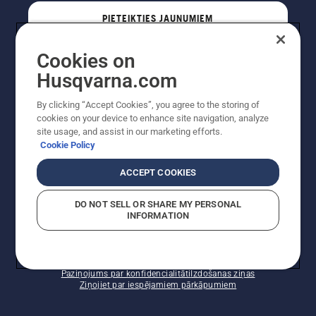
PIETEIKTIES JAUNUMIEM
Cookies on
PROFESIONĀLIS
Husqvarna.com
By clicking “Accept Cookies”, you agree to the storing of
cookies on your device to enhance site navigation, analyze
site usage, and assist in our marketing efforts.
Cookie Policy
ACCEPT COOKIES
DO NOT SELL OR SHARE MY PERSONAL
INFORMATION
Autortiesības — 2022 Husqvarna AB (publ). Visas
tiesības ir aizsargātas. Norādītās cenas ir ieteicamās
mazumtirdzniecības cenas.
Sīkfailu politika
Lietošanas noteikumi
Paziņojums par konfidencialitāti
Izdošanas ziņas
Ziņojiet par iespējamiem pārkāpumiem