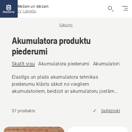
Mežam un dārzam
LV, Latviešu
Sākums
Akumulatora produktu
piederumi
Skatīt visu
Akumulatora piederumi
Akumulatori
Lād
Elastīgs un plašs akumulatora tehnikas
piederumu klāsts sākot no viegliem
akumulatoriem, beidzot ar akumulatoru jostām
darbam visas dienas garumā.
57 produkts
Salīdzināt
Visi