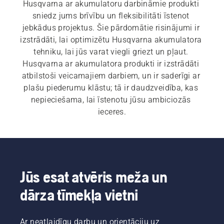
Husqvarna ar akumulatoru darbināmie produkti 
sniedz jums brīvību un fleksibilitāti īstenot 
jebkādus projektus. Šie pārdomātie risinājumi ir 
izstrādāti, lai optimizētu Husqvarna akumulatora 
tehniku, lai jūs varat viegli griezt un pļaut. 
Husqvarna ar akumulatora produkti ir izstrādāti 
atbilstoši veicamajiem darbiem, un ir saderīgi ar 
plašu piederumu klāstu; tā ir daudzveidība, kas 
nepieciešama, lai īstenotu jūsu ambiciozās 
ieceres.
Jūs esat atvēris meža un
dārza tīmekļa vietni
Ar neatlaidīgu darbu un orientāciju uz