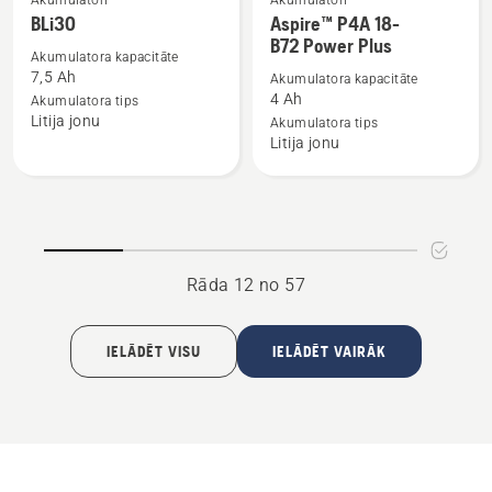
Akumulatori
Akumulatori
Skatīt
Skatīt
BLi30
Aspire™ P4A 18-
vairāk
vairāk
B72 Power Plus
informācijas
informācijas
Akumulatora kapacitāte
7,5 Ah
Akumulatora kapacitāte
par
par
4 Ah
Akumulatora tips
BLi30
Aspire™
Litija jonu
Akumulatora tips
P4A
Litija jonu
18-
B72 Power
Plus
Rāda 12 no 57
IELĀDĒT VISU
IELĀDĒT VAIRĀK