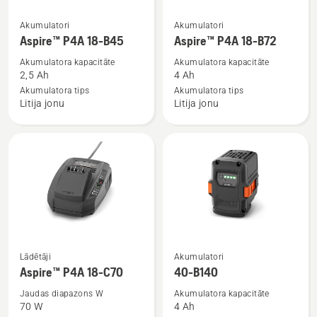
Skatīt
Skatīt
Akumulatori
Akumulatori
vairāk
vairāk
Aspire™ P4A 18-B45
Aspire™ P4A 18-B72
informācijas
informācijas
Akumulatora kapacitāte
Akumulatora kapacitāte
par
par
2,5 Ah
4 Ah
Aspire™
Aspire™
Akumulatora tips
Akumulatora tips
Litija jonu
Litija jonu
P4A
P4A
18-
18-
B45
B72
Skatīt
Skatīt
Lādētāji
Akumulatori
vairāk
vairāk
Aspire™ P4A 18-C70
40-B140
informācijas
informācijas
Jaudas diapazons W
Akumulatora kapacitāte
par
par
70 W
4 Ah