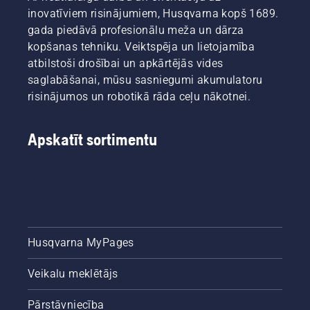
inovatīviem risinājumiem, Husqvarna kopš 1689.
gada piedāvā profesionālu meža un dārza
kopšanas tehniku. Veiktspēja un lietojamība
atbilstoši drošībai un apkārtējās vides
saglabāšanai, mūsu sasniegumi akumulatoru
risinājumos un robotikā rāda ceļu nākotnei.
Apskatīt sortimentu
Husqvarna MyPages
Veikalu meklētājs
Pārstāvniecība