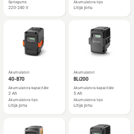
Aspire™
40-
Spriegums
Akumulatora tips
220-240 V
Litija jonu
P4A
B140
18-
C70
Skatīt
Skatīt
Akumulatori
Akumulatori
vairāk
vairāk
40-B70
BLi200
informācijas
informācijas
Akumulatora kapacitāte
Akumulatora kapacitāte
par
par
2 Ah
5 Ah
40-
BLi200
Akumulatora tips
Akumulatora tips
Litija jonu
Litija jonu
B70