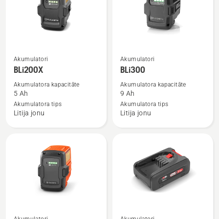
Skatīt
Skatīt
Akumulatori
Akumulatori
vairāk
vairāk
BLi200X
BLi300
informācijas
informācijas
Akumulatora kapacitāte
Akumulatora kapacitāte
par
par
5 Ah
9 Ah
BLi200X
BLi300
Akumulatora tips
Akumulatora tips
Litija jonu
Litija jonu