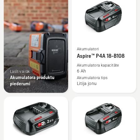
produkti
Skatīt
Akumulatori
vairāk
Aspire™ P4A 18-B108
informācijas
Akumulatora kapacitāte
par
6 Ah
Lasīt vairāk
Aspire™
Akumulatora produktu
Akumulatora tips
piederumi
Litija jonu
P4A
18-
B108