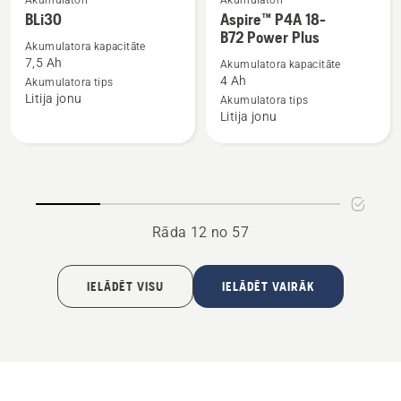
Akumulatori
Akumulatori
Skatīt
Skatīt
BLi30
Aspire™ P4A 18-
vairāk
vairāk
B72 Power Plus
informācijas
informācijas
Akumulatora kapacitāte
7,5 Ah
Akumulatora kapacitāte
par
par
4 Ah
Akumulatora tips
BLi30
Aspire™
Litija jonu
Akumulatora tips
P4A
Litija jonu
18-
B72 Power
Plus
Rāda 12 no 57
IELĀDĒT VISU
IELĀDĒT VAIRĀK