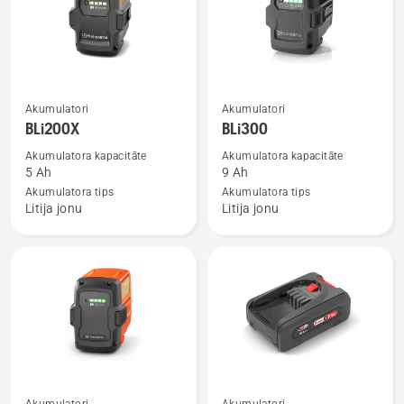
Skatīt
Skatīt
Akumulatori
Akumulatori
vairāk
vairāk
BLi200X
BLi300
informācijas
informācijas
Akumulatora kapacitāte
Akumulatora kapacitāte
par
par
5 Ah
9 Ah
BLi200X
BLi300
Akumulatora tips
Akumulatora tips
Litija jonu
Litija jonu