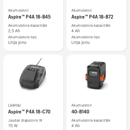
Skatīt
Skatīt
Akumulatori
Akumulatori
vairāk
vairāk
Aspire™ P4A 18-B45
Aspire™ P4A 18-B72
informācijas
informācijas
Akumulatora kapacitāte
Akumulatora kapacitāte
par
par
2,5 Ah
4 Ah
Aspire™
Aspire™
Akumulatora tips
Akumulatora tips
Litija jonu
Litija jonu
P4A
P4A
18-
18-
B45
B72
Skatīt
Skatīt
Lādētāji
Akumulatori
vairāk
vairāk
Aspire™ P4A 18-C70
40-B140
informācijas
informācijas
Jaudas diapazons W
Akumulatora kapacitāte
par
par
70 W
4 Ah