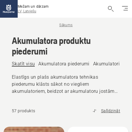
Mežam un dārzam
LV, Latviešu
Sākums
Akumulatora produktu
piederumi
Skatīt visu
Akumulatora piederumi
Akumulatori
Lād
Elastīgs un plašs akumulatora tehnikas
piederumu klāsts sākot no viegliem
akumulatoriem, beidzot ar akumulatoru jostām
darbam visas dienas garumā.
57 produkts
Salīdzināt
Visi