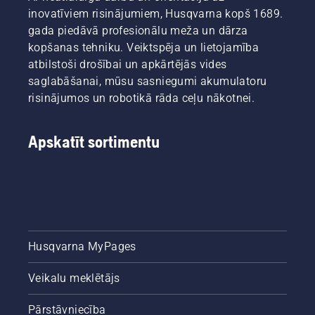
inovatīviem risinājumiem, Husqvarna kopš 1689.
gada piedāvā profesionālu meža un dārza
kopšanas tehniku. Veiktspēja un lietojamība
atbilstoši drošībai un apkārtējās vides
saglabāšanai, mūsu sasniegumi akumulatoru
risinājumos un robotikā rāda ceļu nākotnei.
Apskatīt sortimentu
Husqvarna MyPages
Veikalu meklētājs
Pārstāvniecība