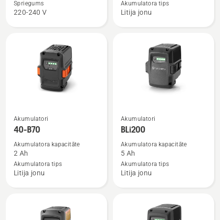
Aspire™
40-
Spriegums
Akumulatora tips
220-240 V
Litija jonu
P4A
B140
18-
C70
Skatīt
Skatīt
Akumulatori
Akumulatori
vairāk
vairāk
40-B70
BLi200
informācijas
informācijas
Akumulatora kapacitāte
Akumulatora kapacitāte
par
par
2 Ah
5 Ah
40-
BLi200
Akumulatora tips
Akumulatora tips
Litija jonu
Litija jonu
B70