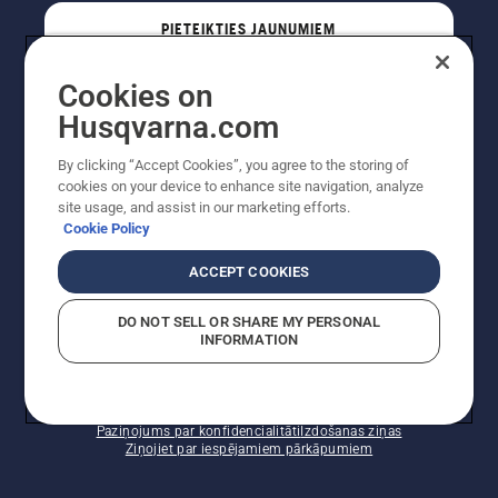
PIETEIKTIES JAUNUMIEM
Cookies on
PROFESIONĀLIS
Husqvarna.com
By clicking “Accept Cookies”, you agree to the storing of
cookies on your device to enhance site navigation, analyze
site usage, and assist in our marketing efforts.
Cookie Policy
ACCEPT COOKIES
DO NOT SELL OR SHARE MY PERSONAL
INFORMATION
Autortiesības — 2022 Husqvarna AB (publ). Visas
tiesības ir aizsargātas. Norādītās cenas ir ieteicamās
mazumtirdzniecības cenas.
Sīkfailu politika
Lietošanas noteikumi
Paziņojums par konfidencialitāti
Izdošanas ziņas
Ziņojiet par iespējamiem pārkāpumiem