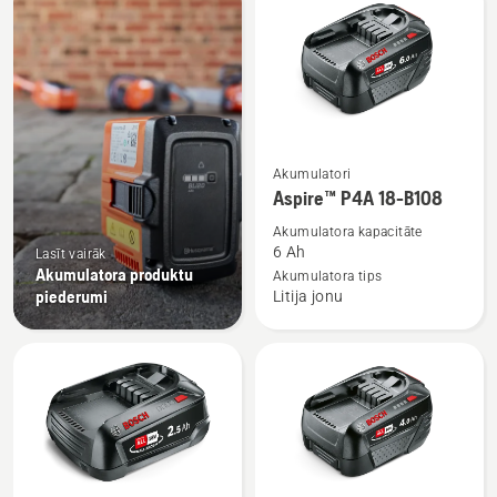
produkti
Skatīt
Akumulatori
vairāk
Aspire™ P4A 18-B108
informācijas
Akumulatora kapacitāte
par
6 Ah
Lasīt vairāk
Aspire™
Akumulatora produktu
Akumulatora tips
piederumi
Litija jonu
P4A
18-
B108