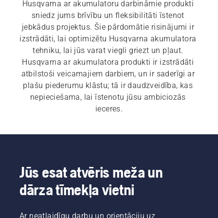
Husqvarna ar akumulatoru darbināmie produkti 
sniedz jums brīvību un fleksibilitāti īstenot 
jebkādus projektus. Šie pārdomātie risinājumi ir 
izstrādāti, lai optimizētu Husqvarna akumulatora 
tehniku, lai jūs varat viegli griezt un pļaut. 
Husqvarna ar akumulatora produkti ir izstrādāti 
atbilstoši veicamajiem darbiem, un ir saderīgi ar 
plašu piederumu klāstu; tā ir daudzveidība, kas 
nepieciešama, lai īstenotu jūsu ambiciozās 
ieceres.
Jūs esat atvēris meža un
dārza tīmekļa vietni
Ar neatlaidīgu darbu un orientāciju uz