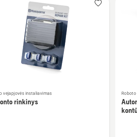
Žiūrėti
 vejapjovės instaliavimas
Roboto 
u
daugiau
nto rinkinys
Auto
detalių
kontū
apie
to
Automo
s
Heavy