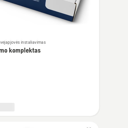
vejapjovės instaliavimas
imo komplektas
tas