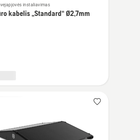
vejapjovės instaliavimas
ūro kabelis „Standard“ Ø2,7mm
d“