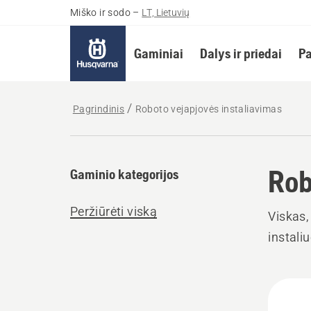
Miško ir sodo
–
LT, Lietuvių
Gaminiai
Dalys ir priedai
Pa
Pagrindinis
Roboto vejapjovės instaliavimas
Rob
Gaminio kategorijos
Peržiūrėti viską
Viskas,
instaliu
Rodyt