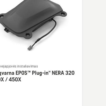
vejapjovės instaliavimas
qvarna EPOS™ Plug-in“ NERA 320
0X / 450X
rna