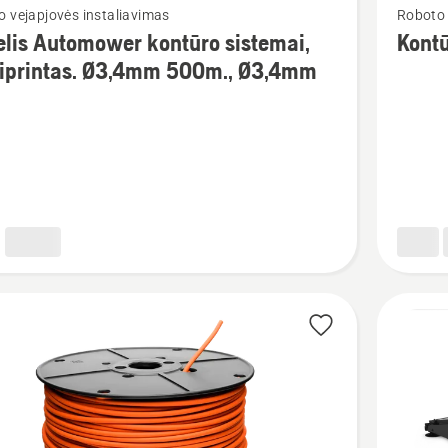
 vejapjovės instaliavimas
Roboto 
u
daugiau
lis Automower kontūro sistemai,
Kont
detalių
tiprintas. Ø3,4mm 500m., Ø3,4mm
apie
Kontūro
ower
kabelis
o
„Standar
i,
Ø2,7mm
intas.
m
m