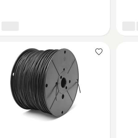
Duty
sustipri
kontūro
laidas
Žiūrėti