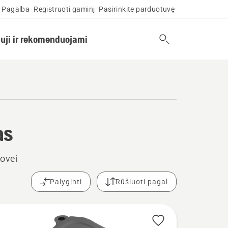
Pagalba
Registruoti gaminį
Pasirinkite parduotuvę
uji ir rekomenduojami
as
ovei
Palyginti
Rūšiuoti pagal