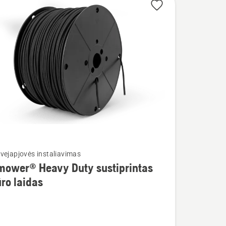
vejapjovės instaliavimas
mower® Heavy Duty sustiprintas
ro laidas
wer®