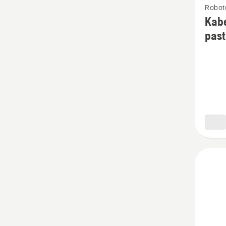
Roboto
daugia
Kabe
detalių
pas
apie
Kabelis
Autom
kontūr
sistema
pastipr
Ø3,4m
500m.,
Ø3,4m