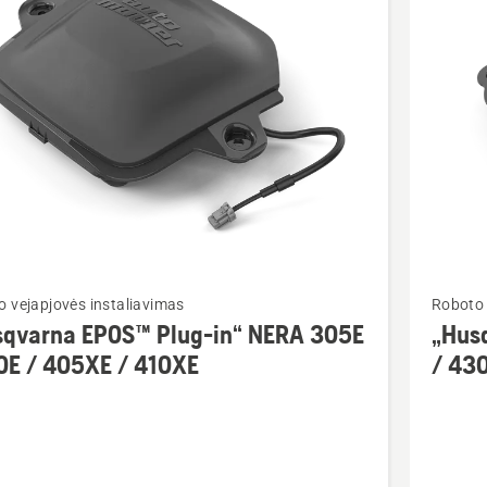
ktus
Žiūrėti
 vejapjovės instaliavimas
Roboto 
u
daugiau
sqvarna EPOS™ Plug-in“ NERA 305E
„Hus
detalių
0E / 405XE / 410XE
/ 43
apie
arna
„Husqva
EPOS™
Plug-