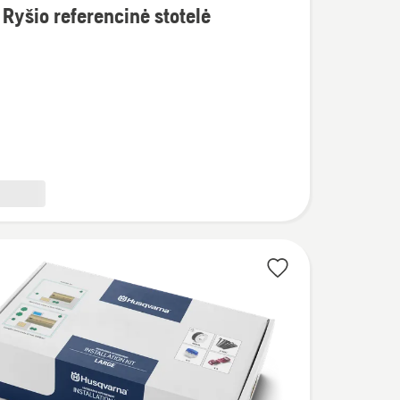
Ryšio referencinė stotelė
inė