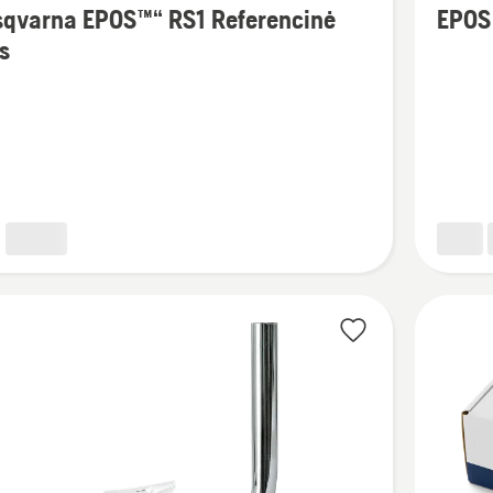
sqvarna EPOS™“ RS1 Referencinė
EPOS 
detalių
is
apie
arna
EPOS
“
Ryšio
referenc
cinė
stotelė