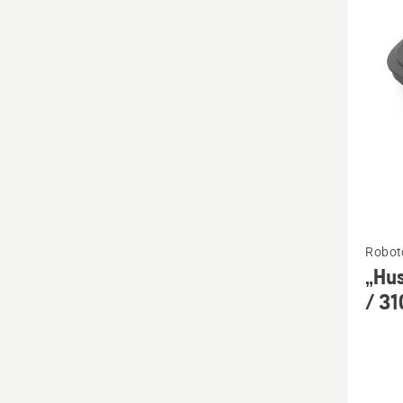
visus
produ
Žiūrėti
Roboto
daugia
„Hu
detalių
/ 31
apie
„Husqv
EPOS™
Plug-