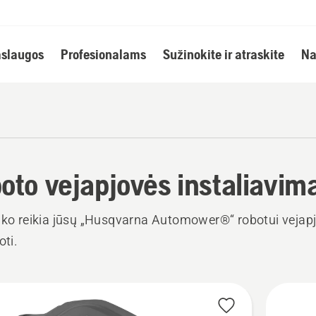
slaugos
Profesionalams
Sužinokite ir atraskite
Na
oto vejapjovės instaliavim
 ko reikia jūsų „Husqvarna Automower®“ robotui vejapj
oti.
i