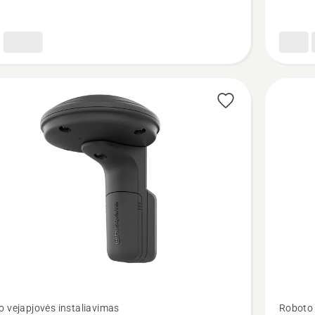
in“
NERA
320
/
430X
/
450X
Žiūrėti
 vejapjovės instaliavimas
Roboto 
u
daugiau