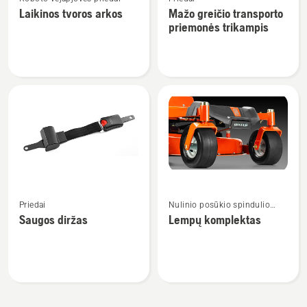
daugiau
daugiau
Laikinos tvoros arkos
Mažo greičio transporto
detalių
detalių
priemonės trikampis
apie
apie
Laikinos
Mažo
tvoros
greičio
arkos
transporto
priemonės
trikampis
Žiūrėti
Žiūrėti
Priedai
Nulinio posūkio spindulio
daugiau
daugiau
traktoriuko priedai
Saugos diržas
Lempų komplektas
detalių
detalių
apie
apie
Saugos
Lempų
diržas
komplektas