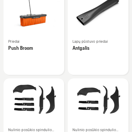
visus
produktus
Žiūrėti
Žiūrėti
Priedai
Lapų pūstuvo priedai
daugiau
daugiau
Push Broom
Antgalis
detalių
detalių
apie
apie
Push
Antgalis
Broom
Žiūrėti
Žiūrėti
Nulinio posūkio spindulio
Nulinio posūkio spindulio
daugiau
daugiau