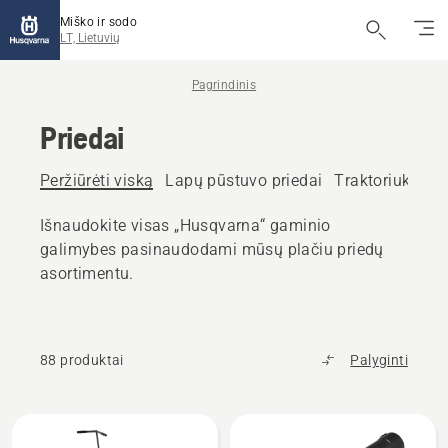
Miško ir sodo
LT, Lietuvių
Pagrindinis
Priedai
Peržiūrėti viską
Lapų pūstuvo priedai
Traktoriukų su 
Išnaudokite visas „Husqvarna“ gaminio
galimybes pasinaudodami mūsų plačiu priedų
asortimentu.
88 produktai
Palyginti
Rodyti