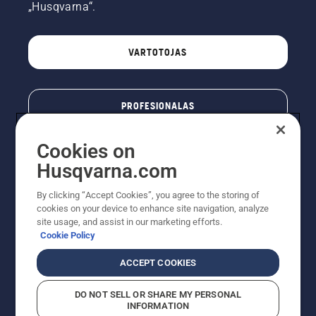
„Husqvarna“.
VARTOTOJAS
PROFESIONALAS
Cookies on
Husqvarna.com
By clicking “Accept Cookies”, you agree to the storing of
cookies on your device to enhance site navigation, analyze
site usage, and assist in our marketing efforts.
Cookie Policy
© „Husqvarna AB“ (leid). Visos teisės priklauso autoriui.
ACCEPT COOKIES
Nurodoma rekomenduojama mažmeninė kaina (RMK),
įskaitant PVM. RMK yra kaina, už kurią gamintojas
DO NOT SELL OR SHARE MY PERSONAL
rekomenduoja pardavėjui parduoti prekę. UAB
INFORMATION
"Husqvarna Lietuva" prekių vartotojams neparduoda,