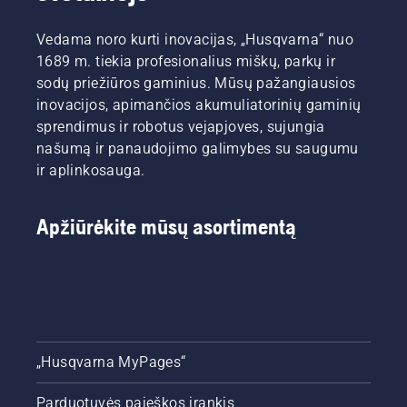
Vedama noro kurti inovacijas, „Husqvarna“ nuo
1689 m. tiekia profesionalius miškų, parkų ir
sodų priežiūros gaminius. Mūsų pažangiausios
inovacijos, apimančios akumuliatorinių gaminių
sprendimus ir robotus vejapjoves, sujungia
našumą ir panaudojimo galimybes su saugumu
ir aplinkosauga.
Apžiūrėkite mūsų asortimentą
„Husqvarna MyPages“
Parduotuvės paieškos įrankis