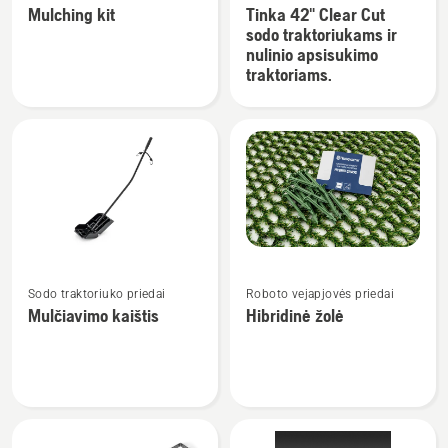
traktoriuko priedai
traktoriuko priedai
Mulching kit
Tinka 42" Clear Cut
detalių
detalių
sodo traktoriukams ir
apie
apie
nulinio apsisukimo
Mulching
Tinka
traktoriams.
kit
42"
Clear
Cut
sodo
traktoriukams
ir
nulinio
apsisukimo
Žiūrėti
Žiūrėti
traktoriams.
Sodo traktoriuko priedai
Roboto vejapjovės priedai
daugiau
daugiau
Mulčiavimo kaištis
Hibridinė žolė
detalių
detalių
apie
apie
Mulčiavimo
Hibridinė
kaištis
žolė