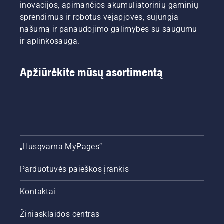
inovacijos, apimančios akumuliatorinių gaminių
sprendimus ir robotus vejapjoves, sujungia
našumą ir panaudojimo galimybes su saugumu
ir aplinkosauga.
Apžiūrėkite mūsų asortimentą
„Husqvarna MyPages“
Parduotuvės paieškos įrankis
Kontaktai
Žiniasklaidos centras