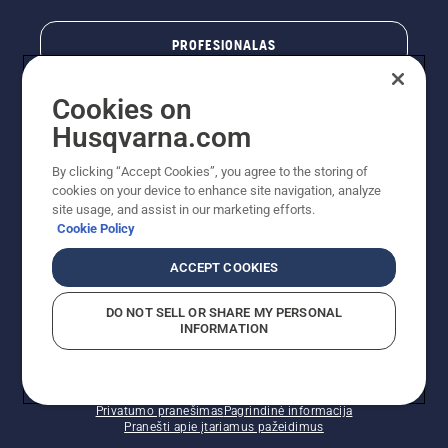
PROFESIONALAS
Cookies on
Husqvarna.com
By clicking “Accept Cookies”, you agree to the storing of
cookies on your device to enhance site navigation, analyze
site usage, and assist in our marketing efforts.
Cookie Policy
© „Husqvarna AB“ (leid). Visos teisės priklauso autoriui.
ACCEPT COOKIES
Nurodoma rekomenduojama mažmeninė kaina (RMK),
įskaitant PVM. RMK yra kaina, už kurią gamintojas
DO NOT SELL OR SHARE MY PERSONAL
rekomenduoja pardavėjui parduoti prekę. UAB
INFORMATION
"Husqvarna Lietuva" prekių vartotojams neparduoda,
todėl faktines kainas nustato pardavėjai prekybos
vietose.
Slapukų politika – ES/EEE
Naudojimo sąlygos
Privatumo pranešimas
Pagrindinė informacija
Pranešti apie įtariamus pažeidimus