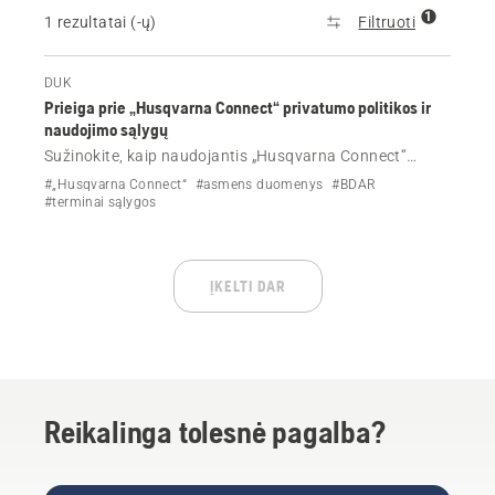
1
1 rezultatai (-ų)
Filtruoti
DUK
Prieiga prie „Husqvarna Connect“ privatumo politikos ir
naudojimo sąlygų
Sužinokite, kaip naudojantis „Husqvarna Connect“
peržiūrėti privatumo politiką ir naudojimo sąlygas.
#„Husqvarna Connect“
#asmens duomenys
#BDAR
Supraskite paskyros kūrimo arba prisijungimo prie
#terminai sąlygos
esamos „Husqvarna“ paskyros pasekmes.
ĮKELTI DAR
Reikalinga tolesnė pagalba?