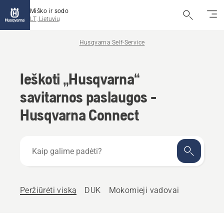
Miško ir sodo
LT, Lietuvių
Husqvarna Self-Service
Ieškoti „Husqvarna“
savitarnos paslaugos -
Husqvarna Connect
Kaip
galime
padėti?
Peržiūrėti viską
DUK
Mokomieji vadovai