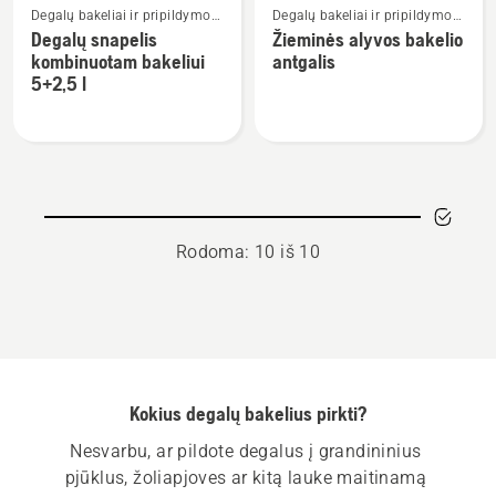
Degalų bakeliai ir pripildymo
Degalų bakeliai ir pripildymo
daugiau
daugiau
įranga
įranga
Degalų snapelis
Žieminės alyvos bakelio
detalių
detalių
kombinuotam bakeliui
antgalis
apie
apie
5+2,5 l
Degalų
Žieminės
snapelis
alyvos
kombinuotam
bakelio
bakeliui
antgalis
5+2,5
l
Rodoma: 10 iš 10
Kokius degalų bakelius pirkti?
Nesvarbu, ar pildote degalus į grandininius 
pjūklus, žoliapjoves ar kitą lauke maitinamą 