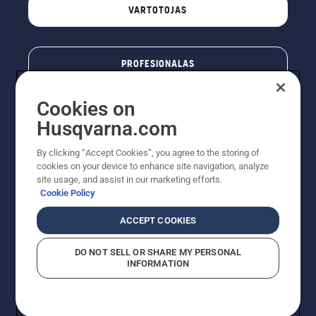
VARTOTOJAS
PROFESIONALAS
Cookies on
Husqvarna.com
By clicking “Accept Cookies”, you agree to the storing of
cookies on your device to enhance site navigation, analyze
site usage, and assist in our marketing efforts.
Cookie Policy
© „Husqvarna AB“ (leid). Visos teisės priklauso autoriui.
ACCEPT COOKIES
Nurodoma rekomenduojama mažmeninė kaina (RMK),
įskaitant PVM. RMK yra kaina, už kurią gamintojas
DO NOT SELL OR SHARE MY PERSONAL
rekomenduoja pardavėjui parduoti prekę. UAB
INFORMATION
"Husqvarna Lietuva" prekių vartotojams neparduoda,
todėl faktines kainas nustato pardavėjai prekybos
vietose.
Slapukų politika – ES/EEE
Naudojimo sąlygos