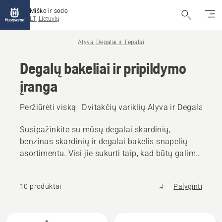
Miško ir sodo
LT, Lietuvių
Alyva, Degalai ir Tepalai
Degalų bakeliai ir pripildymo
įranga
Peržiūrėti viską
Dvitakčių variklių Alyva ir Degalai
Ket
Susipažinkite su mūsų degalai skardinių,
benzinas skardinių ir degalai bakelis snapelių
asortimentu. Visi jie sukurti taip, kad būtų galima
greitai ir be rūpesčių užpildyti ir sumažinti
netyčinio išsiliejimo riziką.
10 produktai
Palyginti
Rodyti