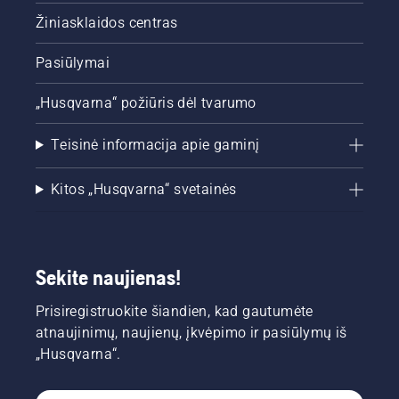
Žiniasklaidos centras
Pasiūlymai
„Husqvarna“ požiūris dėl tvarumo
Teisinė informacija apie gaminį
Kitos „Husqvarna“ svetainės
Sekite naujienas!
Prisiregistruokite šiandien, kad gautumėte
atnaujinimų, naujienų, įkvėpimo ir pasiūlymų iš
„Husqvarna“.