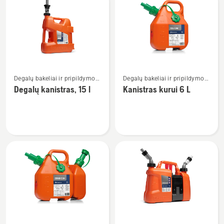
visus
produktus
Žiūrėti
Žiūrėti
Degalų bakeliai ir pripildymo
Degalų bakeliai ir pripildymo
daugiau
daugiau
įranga
įranga
Degalų kanistras, 15 l
Kanistras kurui 6 L
detalių
detalių
apie
apie
Degalų
Kanistras
kanistras,
kurui
15
6 L
l
Žiūrėti
Žiūrėti