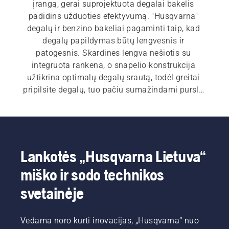
įrangą, gerai suprojektuota degalai bakelis 
padidins užduoties efektyvumą. "Husqvarna" 
degalų ir benzino bakeliai pagaminti taip, kad 
degalų papildymas būtų lengvesnis ir 
patogesnis. Skardines lengva nešiotis su 
integruota rankena, o snapelio konstrukcija 
užtikrina optimalų degalų srautą, todėl greitai 
pripilsite degalų, tuo pačiu sumažindami purslų 
poveikį ir nereikalingas atliekas.
Lankotės „Husqvarna Lietuva“
miško ir sodo technikos
svetainėje
Vedama noro kurti inovacijas, „Husqvarna“ nuo