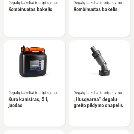
Degalų bakeliai ir pripildymo
Degalų bakeliai ir pripildymo
daugiau
daugiau
įranga
įranga
Kombinuotas bakelis
Kombinuotas bakelis
detalių
detalių
apie
apie
Kombinuotas
Kombinuotas
bakelis
bakelis
Žiūrėti
Žiūrėti
Degalų bakeliai ir pripildymo
Degalų bakeliai ir pripildymo
daugiau
daugiau
įranga
įranga
Kuro kanistras, 5 l,
„Husqvarna“ degalų
detalių
detalių
juodas
greito pildymo snapelis
apie
apie
Kuro
„Husqvarna“
kanistras,
degalų
5
greito