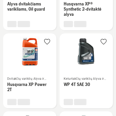
daugiau
daugiau
Degalai
Degalai
Alyva dvitakčiams
Husqvarna XP®
detalių
detalių
varikliams, Oil guard
Synthetic 2-dvitaktė
apie
apie
alyva
Alyva
Husqvarna
dvitakčiams
XP®
varikliams,
Synthetic
Oil
2-
guard
dvitaktė
alyva
Žiūrėti
Žiūrėti
Dvitakčių variklių Alyva ir
Keturtakčių variklių Alyva ir
daugiau
daugiau
Degalai
Degalai
Husqvarna XP Power
WP 4T SAE 30
detalių
detalių
2T
apie
apie
Husqvarna
WP 4T
XP
SAE 30
Power