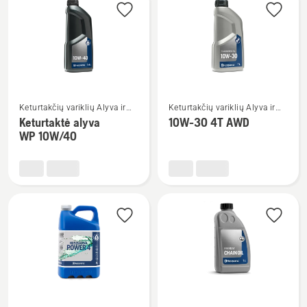
2T
Žiūrėti
Žiūrėti
Keturtakčių variklių Alyva ir
Keturtakčių variklių Alyva ir
daugiau
daugiau
Degalai
Degalai
Keturtaktė alyva
10W-30 4T AWD
detalių
detalių
WP 10W/40
apie
apie
Keturtaktė
10W-
alyva
30
WP 10W/40
4T
AWD
Žiūrėti
Žiūrėti