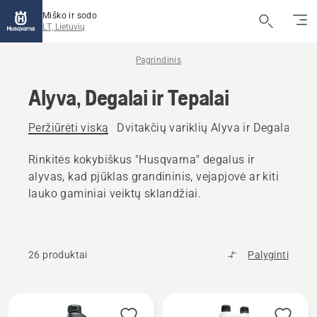
Miško ir sodo
LT, Lietuvių
Pagrindinis
Alyva, Degalai ir Tepalai
Peržiūrėti viską
Dvitakčių variklių Alyva ir Degalai
Ket
Rinkitės kokybiškus "Husqvarna" degalus ir
alyvas, kad pjūklas grandininis, vejapjovė ar kiti
lauko gaminiai veiktų sklandžiai.
26 produktai
Palyginti
Rodyti