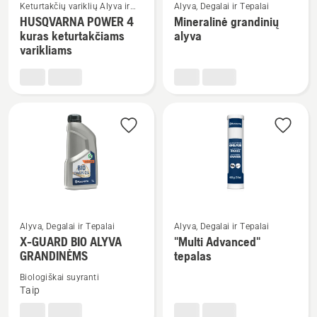
Keturtakčių variklių Alyva ir
Alyva, Degalai ir Tepalai
daugiau
daugiau
Degalai
HUSQVARNA POWER 4
Mineralinė grandinių
detalių
detalių
kuras keturtakčiams
alyva
apie
apie
varikliams
HUSQVARNA
Mineralinė
POWER
grandinių
4
alyva
kuras
keturtakčiams
varikliams
Žiūrėti
Žiūrėti
Alyva, Degalai ir Tepalai
Alyva, Degalai ir Tepalai
daugiau
daugiau
X-GUARD BIO ALYVA
"Multi Advanced"
GRANDINĖMS
tepalas
detalių
detalių
apie
apie
Biologiškai suyranti
X-
"Multi
Taip
GUARD
Advanced"