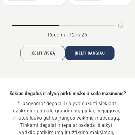
BIO
tepalas
ALYVA
GRANDINĖMS
Rodoma: 12 iš 26
ĮKELTI VISKĄ
ĮKELTI DAUGIAU
Kokius degalus ir alyvą pirkti miško ir sodo mašinoms?
"Husqvarna" degalai ir alyva sukurti siekiant 
užtikrinti optimalų grandininių pjūklų, vejapjovių 
ir kitos lauko galios įrangos veikimą ir apsaugą. 
Tinkami degalai ir tepalai padeda išlaikyti 
variklio patikimumą ir užtikrina maksimalų 