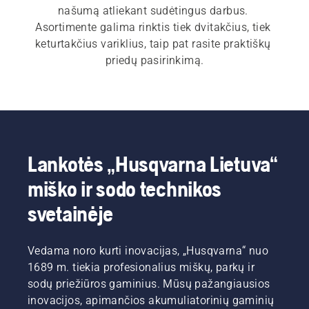
našumą atliekant sudėtingus darbus. 
Asortimente galima rinktis tiek dvitakčius, tiek 
keturtakčius variklius, taip pat rasite praktiškų 
priedų pasirinkimą.
Lankotės „Husqvarna Lietuva“
miško ir sodo technikos
svetainėje
Vedama noro kurti inovacijas, „Husqvarna“ nuo
1689 m. tiekia profesionalius miškų, parkų ir
sodų priežiūros gaminius. Mūsų pažangiausios
inovacijos, apimančios akumuliatorinių gaminių