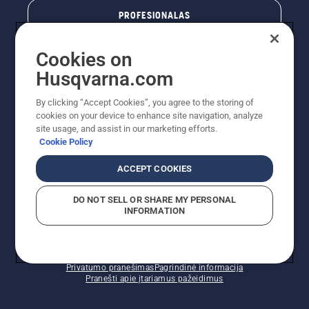
PROFESIONALAS
Cookies on
Husqvarna.com
By clicking “Accept Cookies”, you agree to the storing of
cookies on your device to enhance site navigation, analyze
site usage, and assist in our marketing efforts.
Cookie Policy
© „Husqvarna AB“ (leid). Visos teisės priklauso autoriui.
ACCEPT COOKIES
Nurodoma rekomenduojama mažmeninė kaina (RMK),
įskaitant PVM. RMK yra kaina, už kurią gamintojas
DO NOT SELL OR SHARE MY PERSONAL
rekomenduoja pardavėjui parduoti prekę. UAB
INFORMATION
"Husqvarna Lietuva" prekių vartotojams neparduoda,
todėl faktines kainas nustato pardavėjai prekybos
vietose.
Slapukų politika – ES/EEE
Naudojimo sąlygos
Privatumo pranešimas
Pagrindinė informacija
Pranešti apie įtariamus pažeidimus