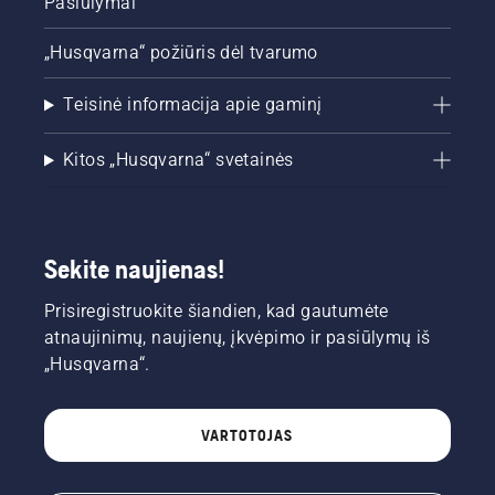
Pasiūlymai
„Husqvarna“ požiūris dėl tvarumo
Teisinė informacija apie gaminį
Kitos „Husqvarna“ svetainės
Sekite naujienas!
Prisiregistruokite šiandien, kad gautumėte
atnaujinimų, naujienų, įkvėpimo ir pasiūlymų iš
„Husqvarna“.
VARTOTOJAS