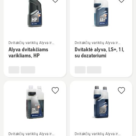
visus
produktus
Žiūrėti
Žiūrėti
Dvitakčių variklių Alyva ir
Dvitakčių variklių Alyva ir
daugiau
daugiau
Degalai
Degalai
Alyva dvitakčiams
Dvitaktė alyva, LS+, 1 l,
detalių
detalių
varikliams, HP
su dozatoriumi
apie
apie
Alyva
Dvitaktė
dvitakčiams
alyva,
varikliams,
LS+,
HP
1
l,
su
dozatoriumi
Žiūrėti
Žiūrėti
Dvitakčių variklių Alyva ir
Dvitakčių variklių Alyva ir