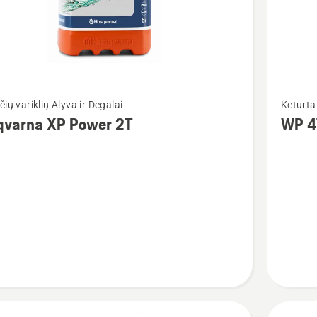
Žiūrėti
čių variklių Alyva ir Degalai
Keturtak
u
daugiau
qvarna XP Power 2T
WP 4
detalių
apie
rna
WP 4T
SAE 30