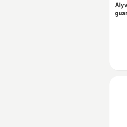
Alyv
detalių
gua
apie
Alyva
dvitak
varikli
Oil
guard