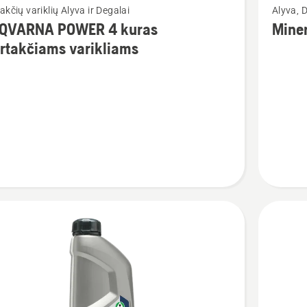
akčių variklių Alyva ir Degalai
Alyva, D
u
daugiau
QVARNA POWER 4 kuras
Miner
detalių
rtakčiams varikliams
apie
ARNA
Minerali
R
grandini
alyva
akčiams
ams