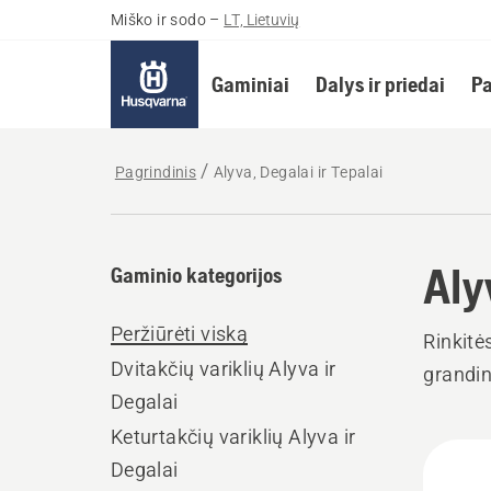
Miško ir sodo
–
LT, Lietuvių
Gaminiai
Dalys ir priedai
Pa
Pagrindinis
Alyva, Degalai ir Tepalai
Aly
Gaminio kategorijos
Peržiūrėti viską
Rinkitė
Dvitakčių variklių Alyva ir
grandin
Degalai
Keturtakčių variklių Alyva ir
Rodyt
Degalai