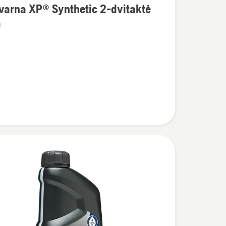
varna XP® Synthetic 2-dvitaktė
a
na
c