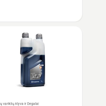
iumi
ų variklių Alyva ir Degalai