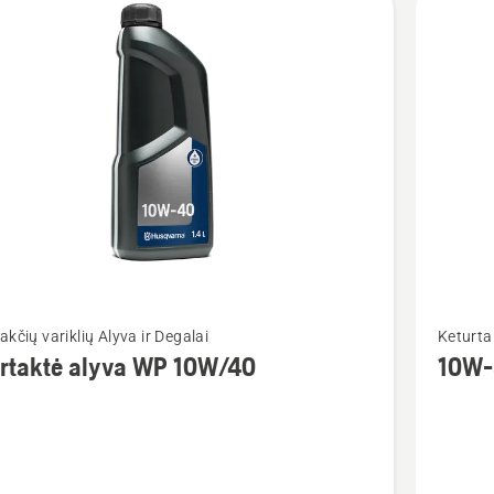
Žiūrėti
akčių variklių Alyva ir Degalai
Keturtak
u
daugiau
urtaktė alyva WP 10W/40
10W-
detalių
apie
ktė
10W-
30