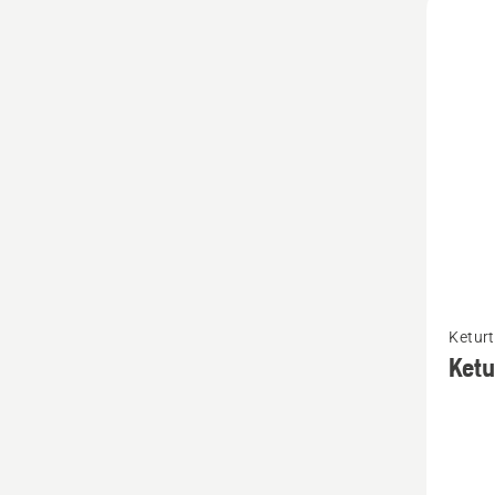
Žiūrėti
Keturt
daugia
Ket
detalių
apie
Keturta
alyva