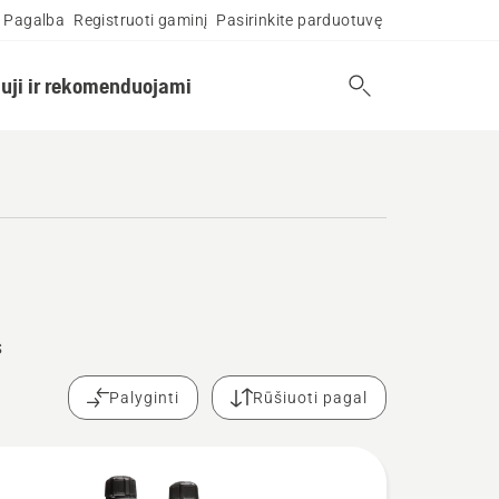
Pagalba
Registruoti gaminį
Pasirinkite parduotuvę
uji ir rekomenduojami
s
Palyginti
Rūšiuoti pagal