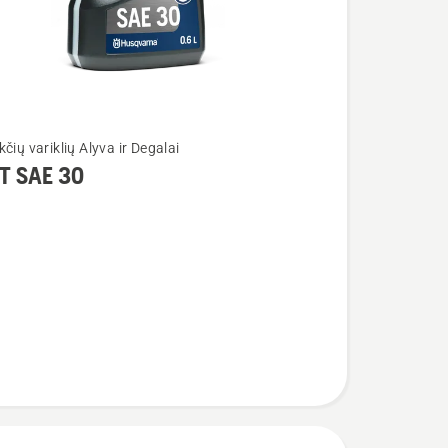
čių variklių Alyva ir Degalai
T SAE 30