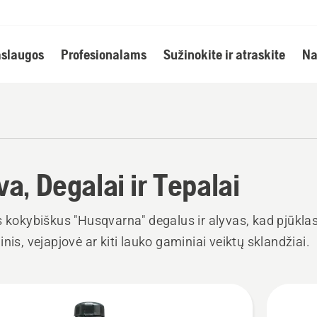
slaugos
Profesionalams
Sužinokite ir atraskite
Na
va, Degalai ir Tepalai
s kokybiškus "Husqvarna" degalus ir alyvas, kad pjūkla
inis, vejapjovė ar kiti lauko gaminiai veiktų sklandžiai.
i