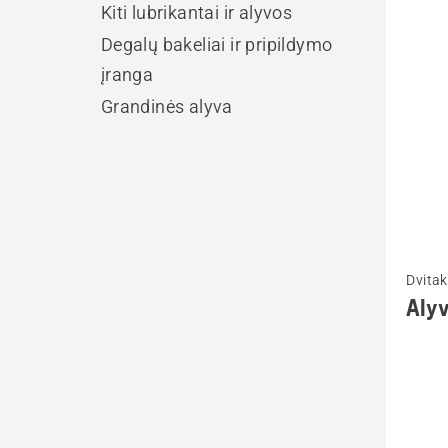
visus
Kiti lubrikantai ir alyvos
produ
Degalų bakeliai ir pripildymo
įranga
Grandinės alyva
Žiūrėti
Dvitak
daugia
Alyv
detalių
apie
Alyva
dvitak
varikli