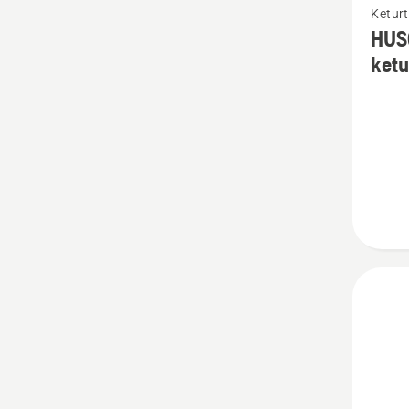
Keturt
daugia
HUS
detalių
ketu
apie
HUSQV
POWE
4
kuras
keturt
varikli