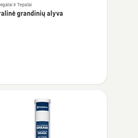
egalai ir Tepalai
alinė grandinių alyva
nė
ų