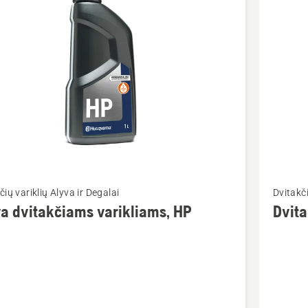
ktus
Žiūrėti
čių variklių Alyva ir Degalai
Dvitakči
u
daugiau
a dvitakčiams varikliams, HP
Dvita
detalių
apie
Dvitaktė
čiams
alyva,
ams,
LS+,