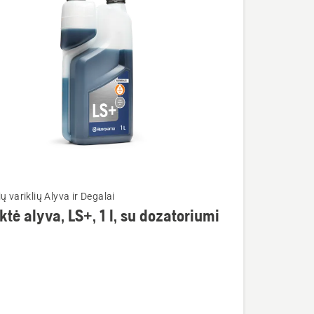
ų variklių Alyva ir Degalai
ktė alyva, LS+, 1 l, su dozatoriumi