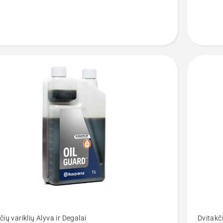
1
l,
su
dozator
Žiūrėti
čių variklių Alyva ir Degalai
Dvitakči
u
daugiau