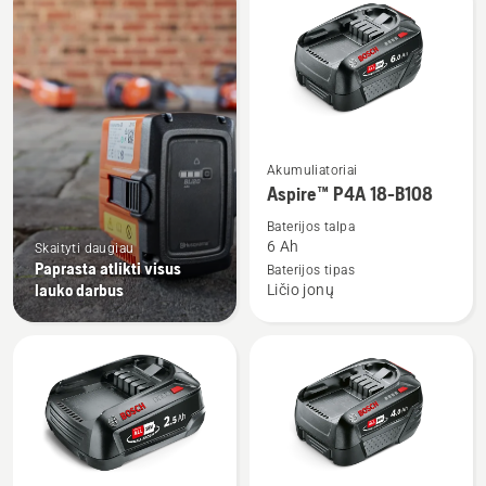
visus
produktus
Žiūrėti
Akumuliatoriai
daugiau
Aspire™ P4A 18-B108
detalių
Baterijos talpa
apie
6 Ah
Skaityti daugiau
Aspire™
Paprasta atlikti visus
Baterijos tipas
lauko darbus
Ličio jonų
P4A
18-
B108