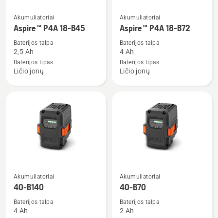
Žiūrėti
Žiūrėti
Akumuliatoriai
Akumuliatoriai
daugiau
daugiau
Aspire™ P4A 18-B45
Aspire™ P4A 18-B72
detalių
detalių
Baterijos talpa
Baterijos talpa
apie
apie
2,5 Ah
4 Ah
Aspire™
Aspire™
Baterijos tipas
Baterijos tipas
Ličio jonų
Ličio jonų
P4A
P4A
18-
18-
B45
B72
Žiūrėti
Žiūrėti
Akumuliatoriai
Akumuliatoriai
daugiau
daugiau
40-B140
40-B70
detalių
detalių
Baterijos talpa
Baterijos talpa
apie
apie
4 Ah
2 Ah