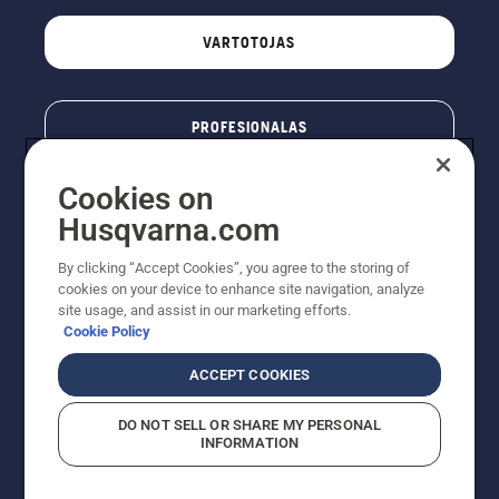
VARTOTOJAS
PROFESIONALAS
Cookies on
Husqvarna.com
By clicking “Accept Cookies”, you agree to the storing of
cookies on your device to enhance site navigation, analyze
site usage, and assist in our marketing efforts.
Cookie Policy
© „Husqvarna AB“ (leid). Visos teisės priklauso autoriui.
ACCEPT COOKIES
Nurodoma rekomenduojama mažmeninė kaina (RMK),
įskaitant PVM. RMK yra kaina, už kurią gamintojas
DO NOT SELL OR SHARE MY PERSONAL
rekomenduoja pardavėjui parduoti prekę. UAB
INFORMATION
"Husqvarna Lietuva" prekių vartotojams neparduoda,
todėl faktines kainas nustato pardavėjai prekybos
vietose.