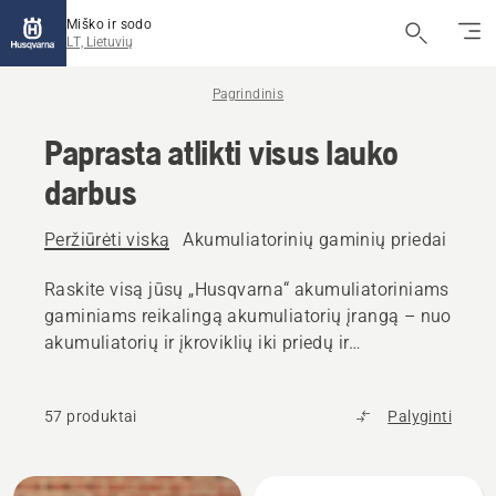
Miško ir sodo
LT, Lietuvių
Pagrindinis
Paprasta atlikti visus lauko
darbus
Peržiūrėti viską
Akumuliatorinių gaminių priedai
Akum
Raskite visą jūsų „Husqvarna“ akumuliatoriniams
gaminiams reikalingą akumuliatorių įrangą – nuo
akumuliatorių ir įkroviklių iki priedų ir
transportavimo dėžių.
57 produktai
Palyginti
Rodyti