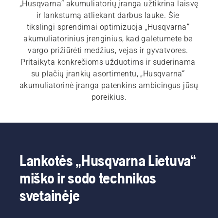
„Husqvarna“ akumuliatorių įranga užtikrina laisvę 
ir lankstumą atliekant darbus lauke. Šie 
tikslingi sprendimai optimizuoja „Husqvarna“ 
akumuliatorinius įrenginius, kad galėtumėte be 
vargo prižiūrėti medžius, vejas ir gyvatvores. 
Pritaikyta konkrečioms užduotims ir suderinama 
su plačių įrankių asortimentu, „Husqvarna“ 
akumuliatorinė įranga patenkins ambicingus jūsų 
poreikius.
Lankotės „Husqvarna Lietuva“
miško ir sodo technikos
svetainėje