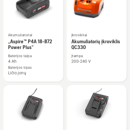
Akumuliatoriai
Įkrovikliai
Žiūrėti
Žiūrėti
„Aspire™ P4A 18-B72
Akumuliatorių įkroviklis
daugiau
daugiau
Power Plus“
QC330
detalių
detalių
Baterijos talpa
Įtampa
apie
apie
4 Ah
200-240 V
„Aspire™
Akumuliatorių
Baterijos tipas
P4A
įkroviklis
Ličio jonų
18-
QC330
B72
Power
Plus“