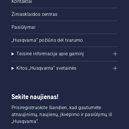
Kontaktai
Žiniasklaidos centras
Pasiūlymai
„Husqvarna“ požiūris dėl tvarumo
Teisinė informacija apie gaminį
Kitos „Husqvarna“ svetainės
Sekite naujienas!
Prisiregistruokite šiandien, kad gautumėte
atnaujinimų, naujienų, įkvėpimo ir pasiūlymų iš
„Husqvarna“.