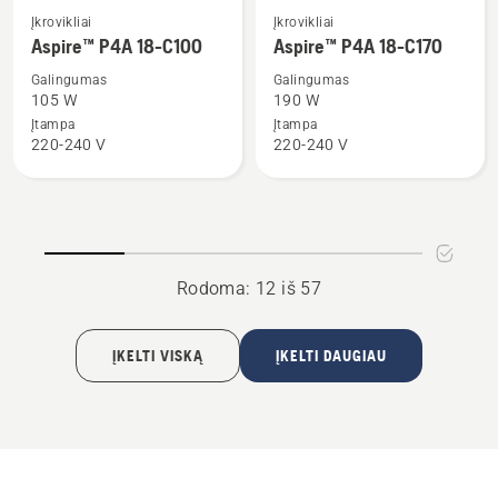
Žiūrėti
Žiūrėti
Įkrovikliai
Įkrovikliai
daugiau
daugiau
Aspire™ P4A 18-C100
Aspire™ P4A 18-C170
detalių
detalių
Galingumas
Galingumas
apie
apie
105 W
190 W
Aspire™
Aspire™
Įtampa
Įtampa
220-240 V
220-240 V
P4A
P4A
18-
18-
C100
C170
Rodoma: 12 iš 57
ĮKELTI VISKĄ
ĮKELTI DAUGIAU