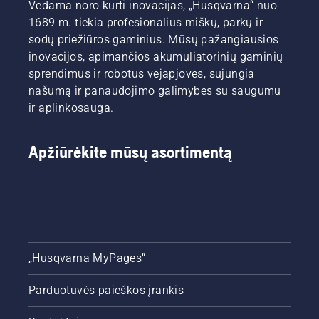
Vedama noro kurti inovacijas, „Husqvarna“ nuo
1689 m. tiekia profesionalius miškų, parkų ir
sodų priežiūros gaminius. Mūsų pažangiausios
inovacijos, apimančios akumuliatorinių gaminių
sprendimus ir robotus vejapjoves, sujungia
našumą ir panaudojimo galimybes su saugumu
ir aplinkosauga.
Apžiūrėkite mūsų asortimentą
„Husqvarna MyPages“
Parduotuvės paieškos įrankis