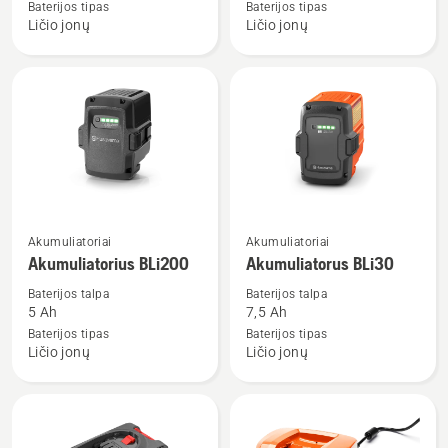
40-
40-
Baterijos tipas
Baterijos tipas
Ličio jonų
Ličio jonų
B140
B70
Žiūrėti
Žiūrėti
Akumuliatoriai
Akumuliatoriai
daugiau
daugiau
Akumuliatorius BLi200
Akumuliatorus BLi30
detalių
detalių
Baterijos talpa
Baterijos talpa
apie
apie
5 Ah
7,5 Ah
Akumuliatorius
Akumuliatorus
Baterijos tipas
Baterijos tipas
Ličio jonų
Ličio jonų
BLi200
BLi30