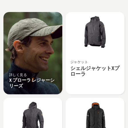
All
products
シ
ジャケット
ェ
シェルジャケットXプ
ル
ローラ
詳しく見る
ジ
X プローラ レジャーシ
ャ
リーズ
ケ
ッ
ト
X
プ
ロ