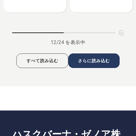
バ
ジ
見
ッ
ャ
る、
グ
ケ
X
ッ
プ
ト
ロ
X
12/24 を表示中
ー
プ
ラ
ロ
の
ー
すべて読み込む
さらに読み込む
詳
ラ
細
の
を
詳
見
細
る、
を
見
る、
ハスクバーナ・ゼノア株