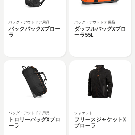
の
の
詳
詳
バ
ダ
細
細
バッグ・アウトドア用品
バッグ・アウトドア用品
ッ
ッ
を
を
バックパックXプロー
ダッフルバッグXプロ
ク
フ
見
見
ラ
ーラ55L
パ
ル
る、
る、
ッ
バ
ク
ッ
X
グ
プ
X
ロ
プ
ー
ロ
ラ
ー
の
ラ
詳
55L
ト
フ
細
の
バッグ・アウトドア用品
ジャケット
ロ
リ
を
詳
トロリーバッグXプロ
フリースジャケットX
リ
ー
見
細
ーラ
プローラ
ー
ス
る、
を