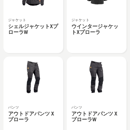
ー
ラ
シ
ウ
の
ジャケット
ジャケット
ェ
イ
詳
シェルジャケットXプ
ウインタージャケッ
ル
ン
細
ローラW
トXプローラ
ジ
タ
を
ャ
ー
見
ケ
ジ
る、
ッ
ャ
ト
ケ
X
ッ
プ
ト
ロ
X
ー
プ
ラ
ロ
ア
ア
W
ー
パンツ
パンツ
ウ
ウ
の
ラ
アウトドアパンツ X
アウトドアパンツ X
ト
ト
詳
の
プローラ
プローラW
ド
ド
細
詳
ア
ア