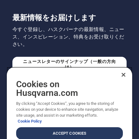
最新情報をお届けします
今すぐ登録し、ハスクバーナの最新情報、ニュー
ス、インスピレーション、特典をお受け取りくだ
さい。
ニュースレターのサインナップ（一般の方向
け）
Cookies on
ニュースレターのサインアップ（プロの方向
Husqvarna.com
け）
By clicking “Accept Cookies”, you agree to the storing of
cookies on your device to enhance site navigation, analyze
site usage, and assist in our marketing efforts.
Cookie Policy
ACCEPT COOKIES