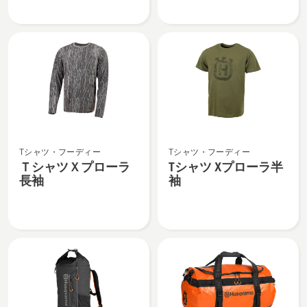
を
細
パ
パ
見
を
ン
ン
る、
見
ツ
ツ
る、
X
X
プ
プ
ロ
ロ
ー
ー
ラ
ラ
Ｔ
T
の
W
Tシャツ・フーディー
Tシャツ・フーディー
シ
シ
詳
の
ＴシャツＸプローラ
Tシャツ Xプローラ半
ャ
ャ
細
詳
長袖
袖
ツ
ツ
を
細
Ｘ
X
見
を
プ
プ
る、
見
ロ
ロ
る、
ー
ー
ラ
ラ
長
半
袖
袖