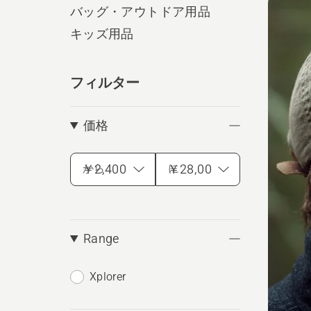
produ
バッグ・アウトドア用品
キッズ用品
フィルター
価格
から
に
Range
Xplorer