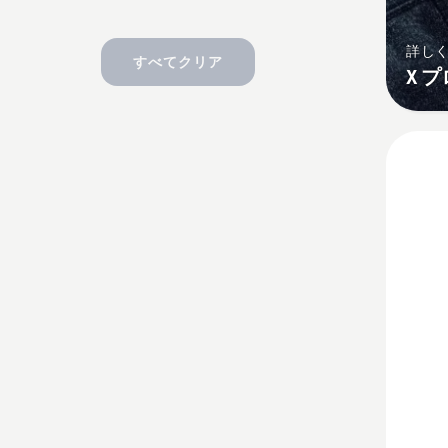
詳し
すべてクリア
X 
シ