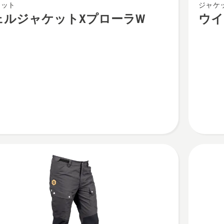
ケット
ジャケ
イ
ェルジャケットXプローラW
ウイ
ン
タ
ー
ジ
ャ
ケ
ッ
ト
X
プ
ロ
ー
ラ
の