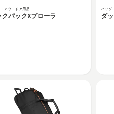
ダ
グ・アウトドア用品
バッグ
ッ
ックパックXプローラ
ダッ
フ
ル
バ
ッ
グ
X
プ
ロ
ー
ラ
55L
の
詳