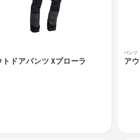
詳
細
を
見
る、
ア
ツ
パンツ
ウ
ウトドアパンツ Xプローラ
アウ
ト
ド
ア
パ
ン
ツ
X
プ
ロ