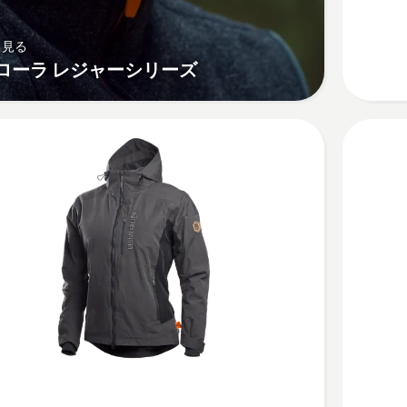
ッ
ト
く見る
X
プローラ レジャーシリーズ
プ
ロ
ー
ラ
の
詳
細
を
見
る、
ウ