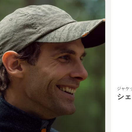
cts
シ
ジャケ
ェ
シェ
ル
ジ
ャ
ケ