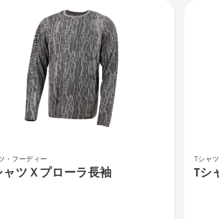
ー
ラ
W
の
詳
細
を
見
る、
T
ツ・フーディー
Tシャ
シ
シャツＸプローラ長袖
Tシ
ャ
ツ
X