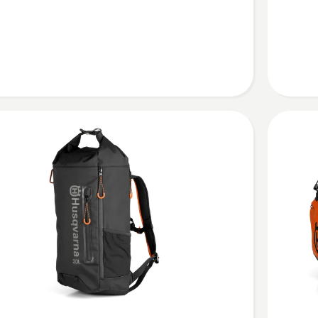
プ
ロ
ー
ラ
半
袖
の
詳
細
を
見
る、