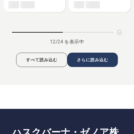
バ
ジ
見
ッ
ャ
る、
グ
ケ
X
ッ
プ
ト
ロ
X
12/24 を表示中
ー
プ
ラ
ロ
の
ー
すべて読み込む
さらに読み込む
詳
ラ
細
の
を
詳
見
細
る、
を
見
る、
ハスクバーナ・ゼノア株