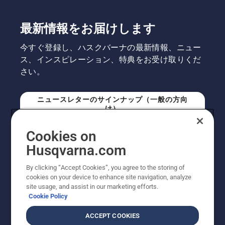
最新情報をお届けします
今すぐ登録し、ハスクバーナの最新情報、ニュー
ス、インスピレーション、特典をお受け取りくだ
さい。
ニュースレターのサインナップ（一般の方向
け）
Cookies on
ニュースレターのサインアップ（プロの方向
Husqvarna.com
け）
By clicking “Accept Cookies”, you agree to the storing of
cookies on your device to enhance site navigation, analyze
site usage, and assist in our marketing efforts.
Cookie Policy
ACCEPT COOKIES