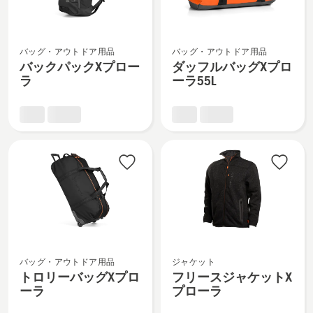
の
の
詳
詳
バ
ダ
細
細
バッグ・アウトドア用品
バッグ・アウトドア用品
ッ
ッ
を
を
バックパックXプロー
ダッフルバッグXプロ
ク
フ
見
見
ラ
ーラ55L
パ
ル
る、
る、
ッ
バ
ク
ッ
X
グ
プ
X
ロ
プ
ー
ロ
ラ
ー
の
ラ
詳
55L
ト
フ
細
の
バッグ・アウトドア用品
ジャケット
ロ
リ
を
詳
トロリーバッグXプロ
フリースジャケットX
リ
ー
見
細
ーラ
プローラ
ー
ス
る、
を