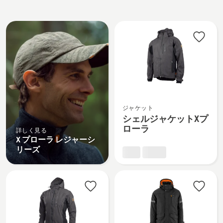
All
products
シ
ジャケット
ェ
シェルジャケットXプ
ル
ローラ
詳しく見る
ジ
X プローラ レジャーシ
ャ
リーズ
ケ
ッ
ト
X
プ
ロ