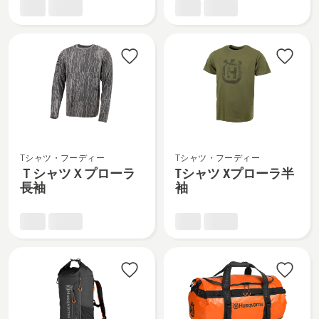
を
細
パ
パ
見
を
ン
ン
る、
見
ツ
ツ
る、
X
X
プ
プ
ロ
ロ
ー
ー
ラ
ラ
Ｔ
T
の
W
Tシャツ・フーディー
Tシャツ・フーディー
シ
シ
詳
の
ＴシャツＸプローラ
Tシャツ Xプローラ半
ャ
ャ
細
詳
長袖
袖
ツ
ツ
を
細
Ｘ
X
見
を
プ
プ
る、
見
ロ
ロ
る、
ー
ー
ラ
ラ
長
半
袖
袖