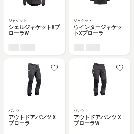
ー
ラ
シ
ウ
の
ジャケット
ジャケット
ェ
イ
詳
シェルジャケットXプ
ウインタージャケッ
ル
ン
細
ローラW
トXプローラ
ジ
タ
を
ャ
ー
見
ケ
ジ
る、
ッ
ャ
ト
ケ
X
ッ
プ
ト
ロ
X
ー
プ
ラ
ロ
ア
ア
W
ー
パンツ
パンツ
ウ
ウ
の
ラ
アウトドアパンツ X
アウトドアパンツ X
ト
ト
詳
の
プローラ
プローラW
ド
ド
細
詳
ア
ア