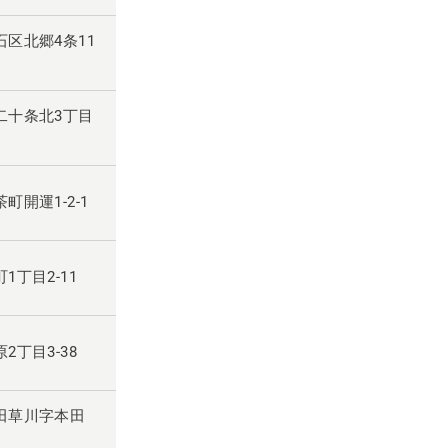
白石区北郷4条11
西二十条北3丁目
茶町開運1-2-1
1丁目2-11
2丁目3-38
和田草川字本田