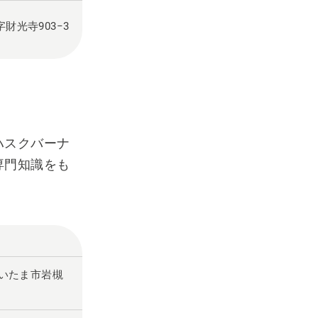
字財光寺903−3
ハスクバーナ
専門知識をも
。
県さいたま市岩槻