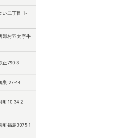
よい二丁目 1-
河郡西郷村羽太字牛
正790-3
巣 27-44
町10-34-2
曽町福島3075-1