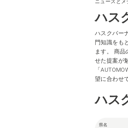
ニュースとメ
ハス
ハスクバー
門知識をも
ます。 商品
せた提案が魅
「AUTOM
望に合わせ
ハス
県名