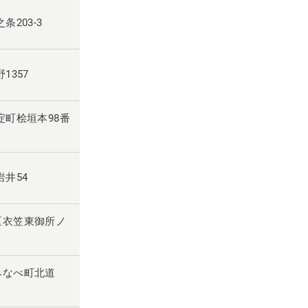
条203-3
1357
大淀町桧垣本98番
岩井54
北区衣笠東御所ノ
郡みなべ町北道