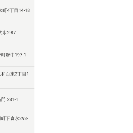
永町4丁目14-18
水2-87
町府中197-1
区和白東2丁目1
 281-1
岡町下倉永293-