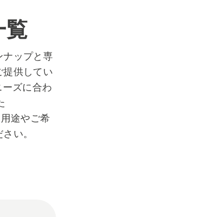
一覧
ンナップと専
ご提供してい
のニーズに合わ
た
。 用途やご希
ださい。