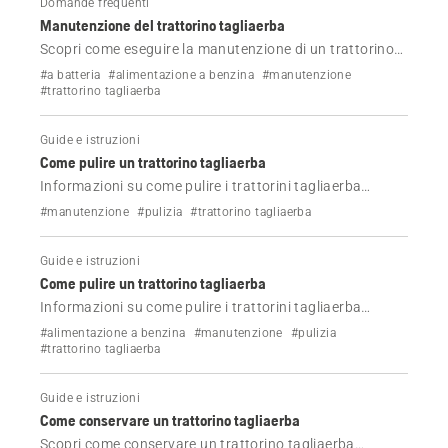
Domande frequenti
Manutenzione del trattorino tagliaerba
Scopri come eseguire la manutenzione di un trattorino
tagliaerba Husqvarna a batteria e a benzina.
#a batteria
#alimentazione a benzina
#manutenzione
#trattorino tagliaerba
Guide e istruzioni
Come pulire un trattorino tagliaerba
Informazioni su come pulire i trattorini tagliaerba
Husqvarna.
#manutenzione
#pulizia
#trattorino tagliaerba
Guide e istruzioni
Come pulire un trattorino tagliaerba
Informazioni su come pulire i trattorini tagliaerba
Husqvarna a benzina o a batteria.
#alimentazione a benzina
#manutenzione
#pulizia
#trattorino tagliaerba
Guide e istruzioni
Come conservare un trattorino tagliaerba
Scopri come conservare un trattorino tagliaerba