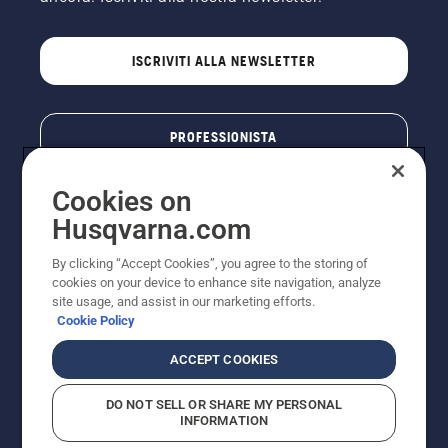
ISCRIVITI ALLA NEWSLETTER
PROFESSIONISTA
Cookies on
Husqvarna.com
By clicking “Accept Cookies”, you agree to the storing of
cookies on your device to enhance site navigation, analyze
site usage, and assist in our marketing efforts.
Cookie Policy
© Husqvarna AB (publ). Tutti i diritti riservati. I prezzi
ACCEPT COOKIES
pubblicati si intendono raccomandati e arrotondati, non
impegnativi, comprensivi di I.V.A. vigente. FERCAD SpA
DO NOT SELL OR SHARE MY PERSONAL
- Via Retrone, 49 - 36077 Altavilla Vic. (VI) - Capitale
INFORMATION
Sociale € 2.000.000 int. vers. P.I. e C.F. 01252490246 -