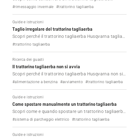
Husqvarna fuori stagione, incluse le modalità di pulizia
#rimessaggio invernale
#trattorino tagliaerba
e la conservazione della batteria.
Guide e istruzioni
Taglio irregolare del trattorino tagliaerba
Scopri perché il trattorino tagliaerba Husqvarna taglia
l'erba in modo irregolare e come risolvere il problema.
#trattorino tagliaerba
Ricerca dei guasti
Il trattorino tagliaerba non si avvia
Scopri perché il trattorino tagliaerba Husqvarna non si
avvia e come risolvere il problema.
#alimentazione a benzina
#avviamento
#trattorino tagliaerba
Guide e istruzioni
Come spostare manualmente un trattorino tagliaerba
Scopri come e quando spostare un trattorino tagliaerba
Husqvarna.
#sistema di parcheggio elettrico
#trattorino tagliaerba
Guide e istruzioni