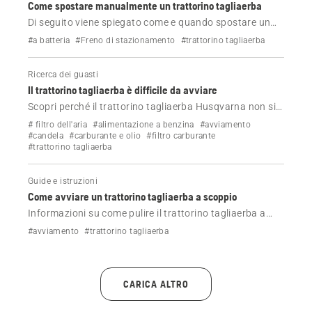
Come spostare manualmente un trattorino tagliaerba
Di seguito viene spiegato come e quando spostare un
trattorino tagliaerba Husqvarna.
#a batteria
#Freno di stazionamento
#trattorino tagliaerba
Ricerca dei guasti
Il trattorino tagliaerba è difficile da avviare
Scopri perché il trattorino tagliaerba Husqvarna non si
avvia facilmente e come risolvere il problema.
# filtro dell'aria
#alimentazione a benzina
#avviamento
#candela
#carburante e olio
#filtro carburante
#trattorino tagliaerba
Guide e istruzioni
Come avviare un trattorino tagliaerba a scoppio
Informazioni su come pulire il trattorino tagliaerba a
scoppio Husqvarna.
#avviamento
#trattorino tagliaerba
CARICA ALTRO