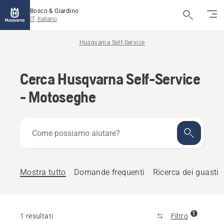
Bosco & Giardino
IT, Italiano
Husqvarna Self-Service
Cerca Husqvarna Self-Service
- Motoseghe
Come
possiamo
aiutare?
Mostra tutto
Domande frequenti
Ricerca dei guasti
1
1 resultati
Filtro