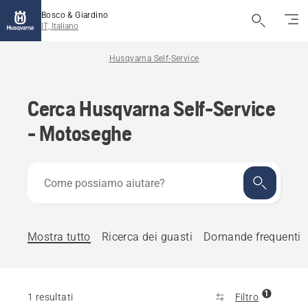
Bosco & Giardino
IT, Italiano
Husqvarna Self-Service
Cerca Husqvarna Self-Service
- Motoseghe
Come
possiamo
aiutare?
Mostra tutto
Ricerca dei guasti
Domande frequenti
1
1 resultati
Filtro