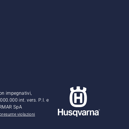
non impegnativi,
00.000 int. vers. P.I. e
FERMAR SpA
presunte violazioni