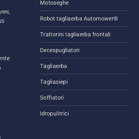
Motoseghe
anni,
Robot tagliaerba Automower®
ti
Trattorini tagliaerba frontali
,
Decespugliatori
ente
Tagliaerba
a
Tagliasiepi
Soffiatori
Idropulitrici
e