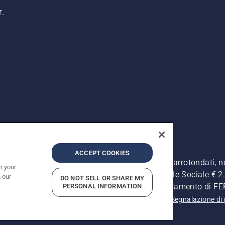
r.
ACCEPT COOKIES
. I prezzi pubblicati si intendono raccomandati e arrotondati, 
n your
Retrone, 49 - 36077 Altavilla Vic. (VI) - Capitale Sociale € 2.0
 our
DO NOT SELL OR SHARE MY
ersonale - Soggetta alla Direzione e al Coordinamento di 
PERSONAL INFORMATION
 sulla privacy
Informativa sulla privacy
Riferimenti
Segnalazione di 