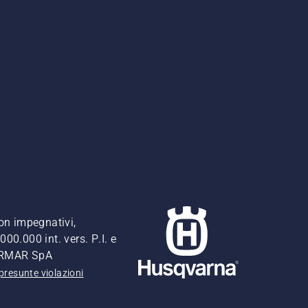
non impegnativi,
00.000 int. vers. P.I. e
FERMAR SpA
presunte violazioni