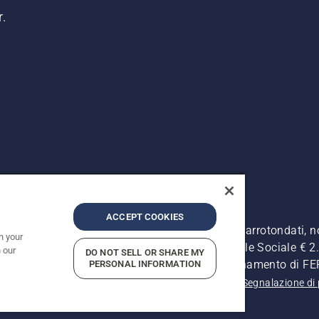
r.
ACCEPT COOKIES
. I prezzi pubblicati si intendono raccomandati e arrotondati, 
n your
Retrone, 49 - 36077 Altavilla Vic. (VI) - Capitale Sociale € 2.0
 our
DO NOT SELL OR SHARE MY
ersonale - Soggetta alla Direzione e al Coordinamento di 
PERSONAL INFORMATION
 sulla privacy
Informativa sulla privacy
Riferimenti
Segnalazione di 