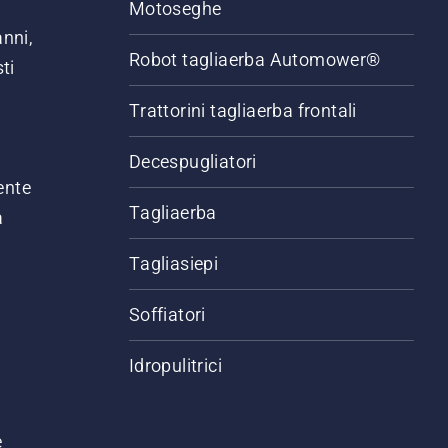
Motoseghe
anni,
Robot tagliaerba Automower®
ti
Trattorini tagliaerba frontali
,
Decespugliatori
ente
Tagliaerba
a
Tagliasiepi
Soffiatori
Idropulitrici
e