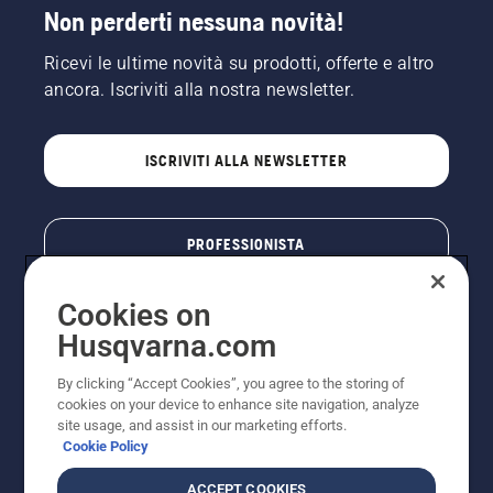
Non perderti nessuna novità!
Ricevi le ultime novità su prodotti, offerte e altro
ancora. Iscriviti alla nostra newsletter.
ISCRIVITI ALLA NEWSLETTER
PROFESSIONISTA
Cookies on
Husqvarna.com
By clicking “Accept Cookies”, you agree to the storing of
cookies on your device to enhance site navigation, analyze
site usage, and assist in our marketing efforts.
Cookie Policy
© Husqvarna AB (publ). Tutti i diritti riservati. I prezzi
ACCEPT COOKIES