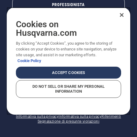
PROFESSIONISTA
Cookies on
Husqvarna.com
By clicking “Accept Cookies”, you agree to the storing of
cookies on your device to enhance site navigation, analyze
site usage, and assist in our marketing efforts.
Cookie Policy
© Husqvarna AB (publ). Tutti i diritti riservati. I prezzi
ACCEPT COOKIES
pubblicati si intendono raccomandati e arrotondati, non
impegnativi, comprensivi di I.V.A. vigente. FERCAD SpA
DO NOT SELL OR SHARE MY PERSONAL
- Via Retrone, 49 - 36077 Altavilla Vic. (VI) - Capitale
INFORMATION
Sociale € 2.000.000 int. vers. P.I. e C.F. 01252490246 -
REA 154821 - Società Unipersonale - Soggetta alla
Direzione e al Coordinamento di FERMAR SpA
Informativa sui cookie
Termini di utilizzo
Informativa sulla privacy
Informativa sulla privacy
Riferimenti
Segnalazione di presunte violazioni